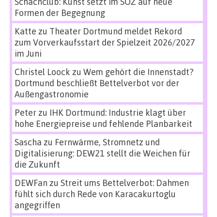
Schachclub: Kunst setzt im SÖZ auf neue
Formen der Begegnung
Katte
zu
Theater Dortmund meldet Rekord
zum Vorverkaufsstart der Spielzeit 2026/2027
im Juni
Christel Loock
zu
Wem gehört die Innenstadt?
Dortmund beschließt Bettelverbot vor der
Außengastronomie
Peter
zu
IHK Dortmund: Industrie klagt über
hohe Energiepreise und fehlende Planbarkeit
Sascha
zu
Fernwärme, Stromnetz und
Digitalisierung: DEW21 stellt die Weichen für
die Zukunft
DEWFan
zu
Streit ums Bettelverbot: Dahmen
fühlt sich durch Rede von Karacakurtoglu
angegriffen