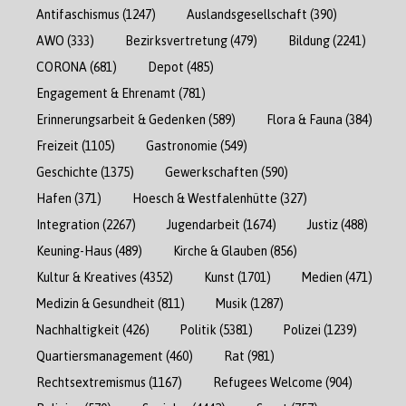
Antifaschismus
(1247)
Auslandsgesellschaft
(390)
AWO
(333)
Bezirksvertretung
(479)
Bildung
(2241)
CORONA
(681)
Depot
(485)
Engagement & Ehrenamt
(781)
Erinnerungsarbeit & Gedenken
(589)
Flora & Fauna
(384)
Freizeit
(1105)
Gastronomie
(549)
Geschichte
(1375)
Gewerkschaften
(590)
Hafen
(371)
Hoesch & Westfalenhütte
(327)
Integration
(2267)
Jugendarbeit
(1674)
Justiz
(488)
Keuning-Haus
(489)
Kirche & Glauben
(856)
Kultur & Kreatives
(4352)
Kunst
(1701)
Medien
(471)
Medizin & Gesundheit
(811)
Musik
(1287)
Nachhaltigkeit
(426)
Politik
(5381)
Polizei
(1239)
Quartiersmanagement
(460)
Rat
(981)
Rechtsextremismus
(1167)
Refugees Welcome
(904)