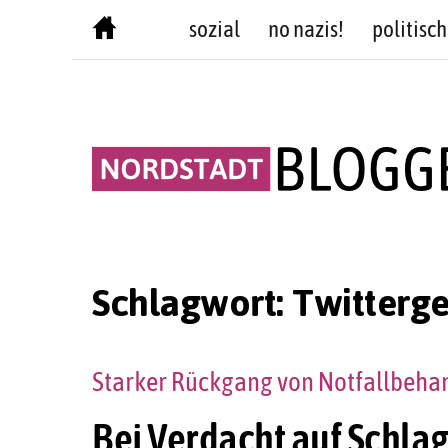
Skip
sozial
no nazis!
politisch
to
content
Schlagwort:
Twitterge
Starker Rückgang von Notfallbeha
Bei Verdacht auf Schlag