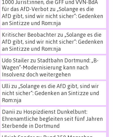
1000 Jurist:innen, die GFF und VVN-BdA
für das AfD-Verbot
zu
„Solange es die
AfD gibt, sind wir nicht sicher“: Gedenken
an Sinti:zze und Rom:nja
Kritischer Beobachter
zu
„Solange es die
AfD gibt, sind wir nicht sicher“: Gedenken
an Sinti:zze und Rom:nja
Udo Stailer
zu
Stadtbahn Dortmund: „B-
Wagen“-Modernisierung kann nach
Insolvenz doch weitergehen
Ulli
zu
„Solange es die AfD gibt, sind wir
nicht sicher“: Gedenken an Sinti:zze und
Rom:nja
Danii
zu
Hospizdienst Dunkelbunt:
Ehrenamtliche begleiten seit fünf Jahren
Sterbende in Dortmund