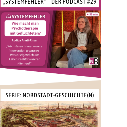
„SYSTEMFEHLER“ – DER PODCAST #29
SERIE: NORDSTADT-GESCHICHTE(N)