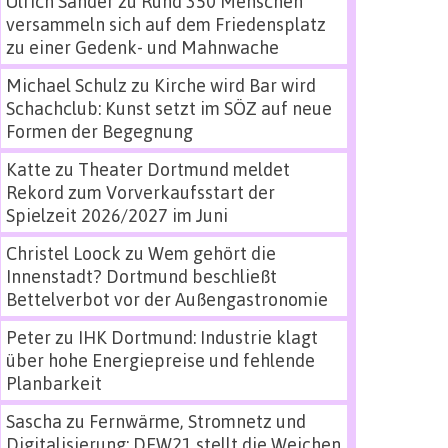
Ulrich Sander
zu
Rund 350 Menschen
versammeln sich auf dem Friedensplatz
zu einer Gedenk- und Mahnwache
Michael Schulz
zu
Kirche wird Bar wird
Schachclub: Kunst setzt im SÖZ auf neue
Formen der Begegnung
Katte
zu
Theater Dortmund meldet
Rekord zum Vorverkaufsstart der
Spielzeit 2026/2027 im Juni
Christel Loock
zu
Wem gehört die
Innenstadt? Dortmund beschließt
Bettelverbot vor der Außengastronomie
Peter
zu
IHK Dortmund: Industrie klagt
über hohe Energiepreise und fehlende
Planbarkeit
Sascha
zu
Fernwärme, Stromnetz und
Digitalisierung: DEW21 stellt die Weichen