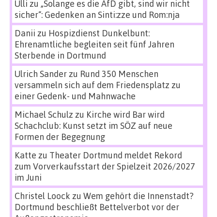
Ulli
zu
„Solange es die AfD gibt, sind wir nicht
sicher“: Gedenken an Sinti:zze und Rom:nja
Danii
zu
Hospizdienst Dunkelbunt:
Ehrenamtliche begleiten seit fünf Jahren
Sterbende in Dortmund
Ulrich Sander
zu
Rund 350 Menschen
versammeln sich auf dem Friedensplatz zu
einer Gedenk- und Mahnwache
Michael Schulz
zu
Kirche wird Bar wird
Schachclub: Kunst setzt im SÖZ auf neue
Formen der Begegnung
Katte
zu
Theater Dortmund meldet Rekord
zum Vorverkaufsstart der Spielzeit 2026/2027
im Juni
Christel Loock
zu
Wem gehört die Innenstadt?
Dortmund beschließt Bettelverbot vor der