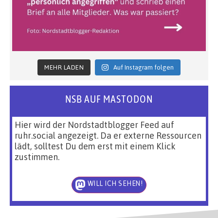
MEHR LADEN
Auf Instagram folgen
NSB AUF MASTODON
Hier wird der Nordstadtblogger Feed auf
ruhr.social angezeigt. Da er externe Ressourcen
lädt, solltest Du dem erst mit einem Klick
zustimmen.
WILL ICH SEHEN!