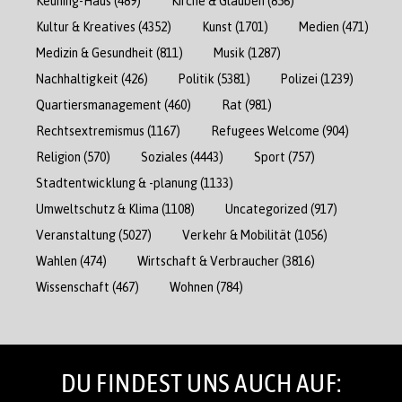
Keuning-Haus
(489)
Kirche & Glauben
(856)
Kultur & Kreatives
(4352)
Kunst
(1701)
Medien
(471)
Medizin & Gesundheit
(811)
Musik
(1287)
Nachhaltigkeit
(426)
Politik
(5381)
Polizei
(1239)
Quartiersmanagement
(460)
Rat
(981)
Rechtsextremismus
(1167)
Refugees Welcome
(904)
Religion
(570)
Soziales
(4443)
Sport
(757)
Stadtentwicklung & -planung
(1133)
Umweltschutz & Klima
(1108)
Uncategorized
(917)
Veranstaltung
(5027)
Verkehr & Mobilität
(1056)
Wahlen
(474)
Wirtschaft & Verbraucher
(3816)
Wissenschaft
(467)
Wohnen
(784)
DU FINDEST UNS AUCH AUF: