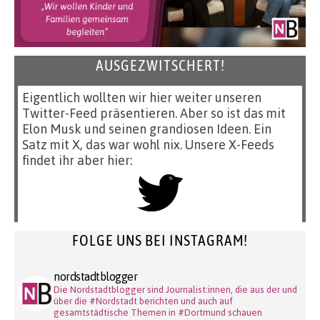
AUSGEZWITSCHERT!
Eigentlich wollten wir hier weiter unseren
Twitter-Feed präsentieren. Aber so ist das mit
Elon Musk und seinen grandiosen Ideen. Ein
Satz mit X, das war wohl nix. Unsere X-Feeds
findet ihr aber hier:
FOLGE UNS BEI INSTAGRAM!
nordstadtblogger
Die Nordstadtblogger sind Journalist:innen, die aus der und
über die #Nordstadt berichten und auch auf
gesamtstädtische Themen in #Dortmund schauen