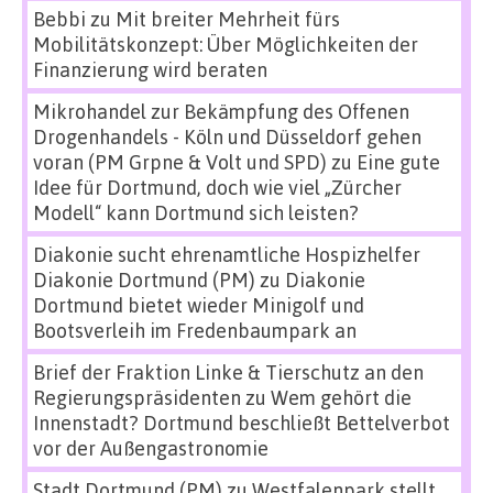
Bebbi
zu
Mit breiter Mehrheit fürs
Mobilitätskonzept: Über Möglichkeiten der
Finanzierung wird beraten
Mikrohandel zur Bekämpfung des Offenen
Drogenhandels - Köln und Düsseldorf gehen
voran (PM Grpne & Volt und SPD)
zu
Eine gute
Idee für Dortmund, doch wie viel „Zürcher
Modell“ kann Dortmund sich leisten?
Diakonie sucht ehrenamtliche Hospizhelfer
Diakonie Dortmund (PM)
zu
Diakonie
Dortmund bietet wieder Minigolf und
Bootsverleih im Fredenbaumpark an
Brief der Fraktion Linke & Tierschutz an den
Regierungspräsidenten
zu
Wem gehört die
Innenstadt? Dortmund beschließt Bettelverbot
vor der Außengastronomie
Stadt Dortmund (PM)
zu
Westfalenpark stellt