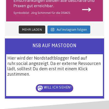
MEHR LADEN
Auf Instagram folgen
NSB AUF MASTODON
Hier wird der Nordstadtblogger Feed auf
ruhr.social angezeigt. Da er externe Ressourcen
lädt, solltest Du dem erst mit einem Klick
zustimmen.
WILL ICH SEHEN!