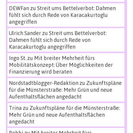
DEWFan
zu
Streit ums Bettelverbot: Dahmen
fühlt sich durch Rede von Karacakurtoglu
angegriffen
Ulrich Sander
zu
Streit ums Bettelverbot:
Dahmen fühlt sich durch Rede von
Karacakurtoglu angegriffen
Ingo St.
zu
Mit breiter Mehrheit fürs
Mobilitätskonzept: Über Möglichkeiten der
Finanzierung wird beraten
Nordstadtblogger-Redaktion
zu
Zukunftspläne
für die Münsterstraße: Mehr Grün und neue
Aufenthaltsflächen angedacht
Trina
zu
Zukunftspläne für die Münsterstraße:
Mehr Grün und neue Aufenthaltsflächen
angedacht
Bebbi
zu
Mit breiter Mehrheit fürs