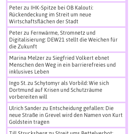
Peter
zu
IHK-Spitze bei OB Kalouti:
Rückendeckung im Streit um neue
Wirtschaftsflächen der Stadt
Peter
zu
Fernwärme, Stromnetz und
Digitalisierung: DEW21 stellt die Weichen für
die Zukunft
Marina Melzer
zu
Siegfried Volkert ebnet
Menschen den Weg in ein barrierefreies und
inklusives Leben
Ingo St.
zu
Schytomyr als Vorbild: Wie sich
Dortmund auf Krisen und Schutzräume
vorbereiten will
Ulrich Sander
zu
Entscheidung gefallen: Die
neue Straße in Grevel wird den Namen von Kurt
Goldstein tragen
Till Strucksberg
zu
Streit ums Bettelverbot: