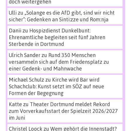
doch weitergehen
Ulli
zu
„Solange es die AfD gibt, sind wir nicht
sicher“: Gedenken an Sinti:zze und Rom:nja
Danii
zu
Hospizdienst Dunkelbunt:
Ehrenamtliche begleiten seit fünf Jahren
Sterbende in Dortmund
Ulrich Sander
zu
Rund 350 Menschen
versammeln sich auf dem Friedensplatz zu
einer Gedenk- und Mahnwache
Michael Schulz
zu
Kirche wird Bar wird
Schachclub: Kunst setzt im SÖZ auf neue
Formen der Begegnung
Katte
zu
Theater Dortmund meldet Rekord
zum Vorverkaufsstart der Spielzeit 2026/2027
im Juni
Christel Loock
zu
Wem gehört die Innenstadt?