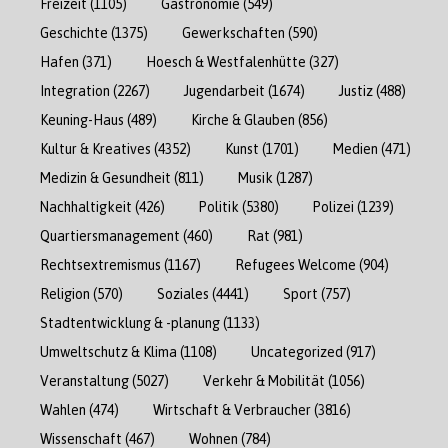
Freizeit
(1105)
Gastronomie
(549)
Geschichte
(1375)
Gewerkschaften
(590)
Hafen
(371)
Hoesch & Westfalenhütte
(327)
Integration
(2267)
Jugendarbeit
(1674)
Justiz
(488)
Keuning-Haus
(489)
Kirche & Glauben
(856)
Kultur & Kreatives
(4352)
Kunst
(1701)
Medien
(471)
Medizin & Gesundheit
(811)
Musik
(1287)
Nachhaltigkeit
(426)
Politik
(5380)
Polizei
(1239)
Quartiersmanagement
(460)
Rat
(981)
Rechtsextremismus
(1167)
Refugees Welcome
(904)
Religion
(570)
Soziales
(4441)
Sport
(757)
Stadtentwicklung & -planung
(1133)
Umweltschutz & Klima
(1108)
Uncategorized
(917)
Veranstaltung
(5027)
Verkehr & Mobilität
(1056)
Wahlen
(474)
Wirtschaft & Verbraucher
(3816)
Wissenschaft
(467)
Wohnen
(784)