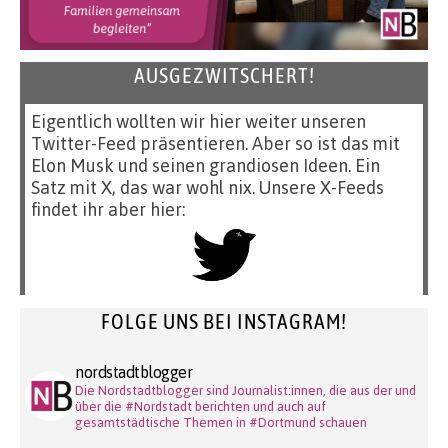
AUSGEZWITSCHERT!
Eigentlich wollten wir hier weiter unseren
Twitter-Feed präsentieren. Aber so ist das mit
Elon Musk und seinen grandiosen Ideen. Ein
Satz mit X, das war wohl nix. Unsere X-Feeds
findet ihr aber hier:
FOLGE UNS BEI INSTAGRAM!
nordstadtblogger
Die Nordstadtblogger sind Journalist:innen, die aus der und
über die #Nordstadt berichten und auch auf
gesamtstädtische Themen in #Dortmund schauen