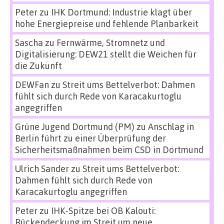
Peter
zu
IHK Dortmund: Industrie klagt über
hohe Energiepreise und fehlende Planbarkeit
Sascha
zu
Fernwärme, Stromnetz und
Digitalisierung: DEW21 stellt die Weichen für
die Zukunft
DEWFan
zu
Streit ums Bettelverbot: Dahmen
fühlt sich durch Rede von Karacakurtoglu
angegriffen
Grüne Jugend Dortmund (PM)
zu
Anschlag in
Berlin führt zu einer Überprüfung der
Sicherheitsmaßnahmen beim CSD in Dortmund
Ulrich Sander
zu
Streit ums Bettelverbot:
Dahmen fühlt sich durch Rede von
Karacakurtoglu angegriffen
Peter
zu
IHK-Spitze bei OB Kalouti:
Rückendeckung im Streit um neue