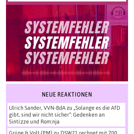
NEUE REAKTIONEN
Ulrich Sander, VVN-BdA
zu
„Solange es die AfD
gibt, sind wir nicht sicher“: Gedenken an
Sinti:zze und Rom:nja
Grüne & Volt (PM)
zu
DSW21 rechnet mit 700