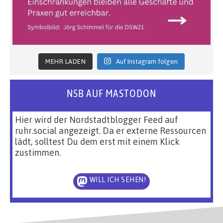
MEHR LADEN
Auf Instagram folgen
NSB AUF MASTODON
Hier wird der Nordstadtblogger Feed auf
ruhr.social angezeigt. Da er externe Ressourcen
lädt, solltest Du dem erst mit einem Klick
zustimmen.
WILL ICH SEHEN!