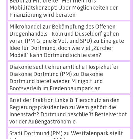
Bebbi
zu
Mit breiter Mehrheit fürs
Mobilitätskonzept: Über Möglichkeiten der
Finanzierung wird beraten
Mikrohandel zur Bekämpfung des Offenen
Drogenhandels - Köln und Düsseldorf gehen
voran (PM Grpne & Volt und SPD)
zu
Eine gute
Idee für Dortmund, doch wie viel „Zürcher
Modell“ kann Dortmund sich leisten?
Diakonie sucht ehrenamtliche Hospizhelfer
Diakonie Dortmund (PM)
zu
Diakonie
Dortmund bietet wieder Minigolf und
Bootsverleih im Fredenbaumpark an
Brief der Fraktion Linke & Tierschutz an den
Regierungspräsidenten
zu
Wem gehört die
Innenstadt? Dortmund beschließt Bettelverbot
vor der Außengastronomie
Stadt Dortmund (PM)
zu
Westfalenpark stellt