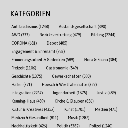
KATEGORIEN
Antifaschismus
(1248)
Auslandsgesellschaft
(390)
AWO
(333)
Bezirksvertretung
(479)
Bildung
(2244)
CORONA
(681)
Depot
(485)
Engagement & Ehrenamt
(783)
Erinnerungsarbeit & Gedenken
(589)
Flora & Fauna
(384)
Freizeit
(1106)
Gastronomie
(549)
Geschichte
(1375)
Gewerkschaften
(590)
Hafen
(371)
Hoesch & Westfalenhütte
(327)
Integration
(2267)
Jugendarbeit
(1675)
Justiz
(489)
Keuning-Haus
(489)
Kirche & Glauben
(856)
Kultur & Kreatives
(4352)
Kunst
(1701)
Medien
(471)
Medizin & Gesundheit
(811)
Musik
(1287)
Nachhaltigkeit
(426)
Politik
(5382)
Polizei
(1240)