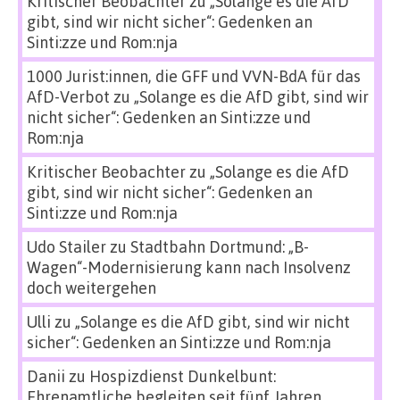
Kritischer Beobachter
zu
„Solange es die AfD
gibt, sind wir nicht sicher“: Gedenken an
Sinti:zze und Rom:nja
1000 Jurist:innen, die GFF und VVN-BdA für das
AfD-Verbot
zu
„Solange es die AfD gibt, sind wir
nicht sicher“: Gedenken an Sinti:zze und
Rom:nja
Kritischer Beobachter
zu
„Solange es die AfD
gibt, sind wir nicht sicher“: Gedenken an
Sinti:zze und Rom:nja
Udo Stailer
zu
Stadtbahn Dortmund: „B-
Wagen“-Modernisierung kann nach Insolvenz
doch weitergehen
Ulli
zu
„Solange es die AfD gibt, sind wir nicht
sicher“: Gedenken an Sinti:zze und Rom:nja
Danii
zu
Hospizdienst Dunkelbunt:
Ehrenamtliche begleiten seit fünf Jahren