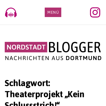
Skip
to
MENÜ
content
Schlagwort:
Theaterprojekt „Kein
Schlussstrich!“