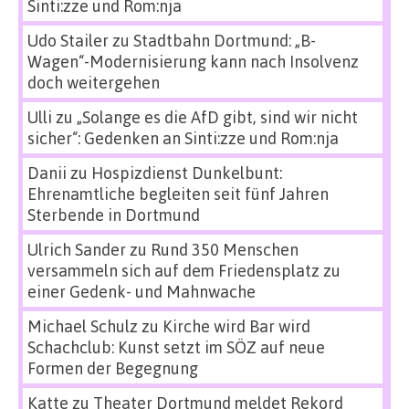
Sinti:zze und Rom:nja
Udo Stailer
zu
Stadtbahn Dortmund: „B-
Wagen“-Modernisierung kann nach Insolvenz
doch weitergehen
Ulli
zu
„Solange es die AfD gibt, sind wir nicht
sicher“: Gedenken an Sinti:zze und Rom:nja
Danii
zu
Hospizdienst Dunkelbunt:
Ehrenamtliche begleiten seit fünf Jahren
Sterbende in Dortmund
Ulrich Sander
zu
Rund 350 Menschen
versammeln sich auf dem Friedensplatz zu
einer Gedenk- und Mahnwache
Michael Schulz
zu
Kirche wird Bar wird
Schachclub: Kunst setzt im SÖZ auf neue
Formen der Begegnung
Katte
zu
Theater Dortmund meldet Rekord