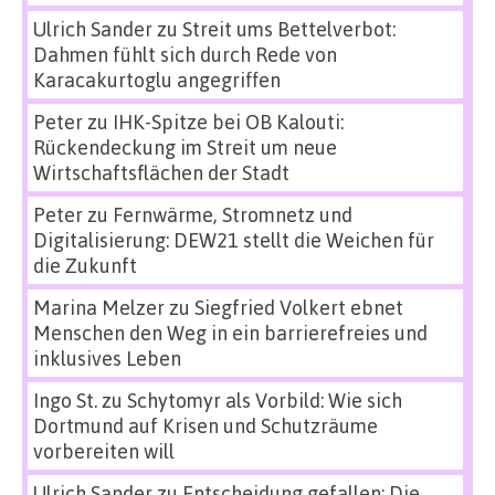
Ulrich Sander
zu
Streit ums Bettelverbot:
Dahmen fühlt sich durch Rede von
Karacakurtoglu angegriffen
Peter
zu
IHK-Spitze bei OB Kalouti:
Rückendeckung im Streit um neue
Wirtschaftsflächen der Stadt
Peter
zu
Fernwärme, Stromnetz und
Digitalisierung: DEW21 stellt die Weichen für
die Zukunft
Marina Melzer
zu
Siegfried Volkert ebnet
Menschen den Weg in ein barrierefreies und
inklusives Leben
Ingo St.
zu
Schytomyr als Vorbild: Wie sich
Dortmund auf Krisen und Schutzräume
vorbereiten will
Ulrich Sander
zu
Entscheidung gefallen: Die