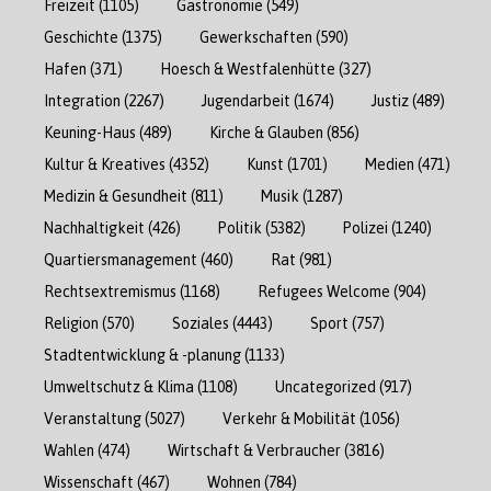
Freizeit
(1105)
Gastronomie
(549)
Geschichte
(1375)
Gewerkschaften
(590)
Hafen
(371)
Hoesch & Westfalenhütte
(327)
Integration
(2267)
Jugendarbeit
(1674)
Justiz
(489)
Keuning-Haus
(489)
Kirche & Glauben
(856)
Kultur & Kreatives
(4352)
Kunst
(1701)
Medien
(471)
Medizin & Gesundheit
(811)
Musik
(1287)
Nachhaltigkeit
(426)
Politik
(5382)
Polizei
(1240)
Quartiersmanagement
(460)
Rat
(981)
Rechtsextremismus
(1168)
Refugees Welcome
(904)
Religion
(570)
Soziales
(4443)
Sport
(757)
Stadtentwicklung & -planung
(1133)
Umweltschutz & Klima
(1108)
Uncategorized
(917)
Veranstaltung
(5027)
Verkehr & Mobilität
(1056)
Wahlen
(474)
Wirtschaft & Verbraucher
(3816)
Wissenschaft
(467)
Wohnen
(784)