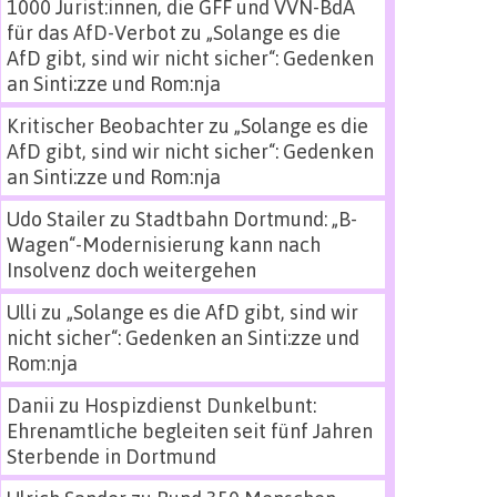
1000 Jurist:innen, die GFF und VVN-BdA
für das AfD-Verbot
zu
„Solange es die
AfD gibt, sind wir nicht sicher“: Gedenken
an Sinti:zze und Rom:nja
Kritischer Beobachter
zu
„Solange es die
AfD gibt, sind wir nicht sicher“: Gedenken
an Sinti:zze und Rom:nja
Udo Stailer
zu
Stadtbahn Dortmund: „B-
Wagen“-Modernisierung kann nach
Insolvenz doch weitergehen
Ulli
zu
„Solange es die AfD gibt, sind wir
nicht sicher“: Gedenken an Sinti:zze und
Rom:nja
Danii
zu
Hospizdienst Dunkelbunt:
Ehrenamtliche begleiten seit fünf Jahren
Sterbende in Dortmund