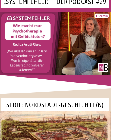
„SYSTEMFEHLER“ – DER PODCAST #29
SERIE: NORDSTADT-GESCHICHTE(N)