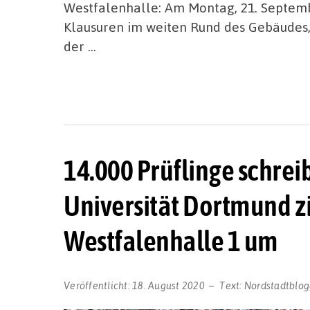
Westfalenhalle: Am Montag, 21. Septemb
Klausuren im weiten Rund des Gebäudes, 
der …
14.000 Prüflinge schrei
Universität Dortmund zi
Westfalenhalle 1 um
Veröffentlicht:
18. August 2020
Text:
Nordstadtblog