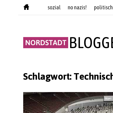
Skip
sozial
no nazis!
politisch
to
content
Schlagwort:
Technisch