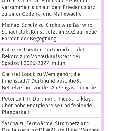
Ulrich Sander
zu
Rund 350 Menschen
versammeln sich auf dem Friedensplatz
zu einer Gedenk- und Mahnwache
Michael Schulz
zu
Kirche wird Bar wird
Schachclub: Kunst setzt im SÖZ auf neue
Formen der Begegnung
Katte
zu
Theater Dortmund meldet
Rekord zum Vorverkaufsstart der
Spielzeit 2026/2027 im Juni
Christel Loock
zu
Wem gehört die
Innenstadt? Dortmund beschließt
Bettelverbot vor der Außengastronomie
Peter
zu
IHK Dortmund: Industrie klagt
über hohe Energiepreise und fehlende
Planbarkeit
Sascha
zu
Fernwärme, Stromnetz und
Digitalisierung: DEW21 stellt die Weichen