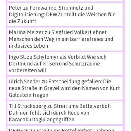
Peter
zu
Fernwärme, Stromnetz und
Digitalisierung: DEW21 stellt die Weichen für
die Zukunft
Marina Melzer
zu
Siegfried Volkert ebnet
Menschen den Weg in ein barrierefreies und
inklusives Leben
Ingo St.
zu
Schytomyr als Vorbild: Wie sich
Dortmund auf Krisen und Schutzräume
vorbereiten will
Ulrich Sander
zu
Entscheidung gefallen: Die
neue Straße in Grevel wird den Namen von Kurt
Goldstein tragen
Till Strucksberg
zu
Streit ums Bettelverbot:
Dahmen fühlt sich durch Rede von
Karacakurtoglu angegriffen
DEWFan
zu
Streit ums Bettelverbot: Dahmen