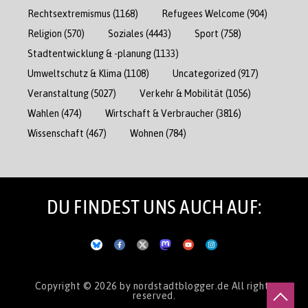
Rechtsextremismus
(1168)
Refugees Welcome
(904)
Religion
(570)
Soziales
(4443)
Sport
(758)
Stadtentwicklung & -planung
(1133)
Umweltschutz & Klima
(1108)
Uncategorized
(917)
Veranstaltung
(5027)
Verkehr & Mobilität
(1056)
Wahlen
(474)
Wirtschaft & Verbraucher
(3816)
Wissenschaft
(467)
Wohnen
(784)
DU FINDEST UNS AUCH AUF:
Copyright © 2026
by nordstadtblogger.de
All rights
reserved.