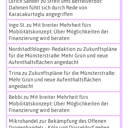
Ulrich Sander
zu
Streit ums Bettelverbot:
Dahmen fühlt sich durch Rede von
Karacakurtoglu angegriffen
Ingo St.
zu
Mit breiter Mehrheit fürs
Mobilitätskonzept: Über Möglichkeiten der
Finanzierung wird beraten
Nordstadtblogger-Redaktion
zu
Zukunftspläne
für die Münsterstraße: Mehr Grün und neue
Aufenthaltsflächen angedacht
Trina
zu
Zukunftspläne für die Münsterstraße:
Mehr Grün und neue Aufenthaltsflächen
angedacht
Bebbi
zu
Mit breiter Mehrheit fürs
Mobilitätskonzept: Über Möglichkeiten der
Finanzierung wird beraten
Mikrohandel zur Bekämpfung des Offenen
Drogenhandels - Köln und Düsseldorf gehen