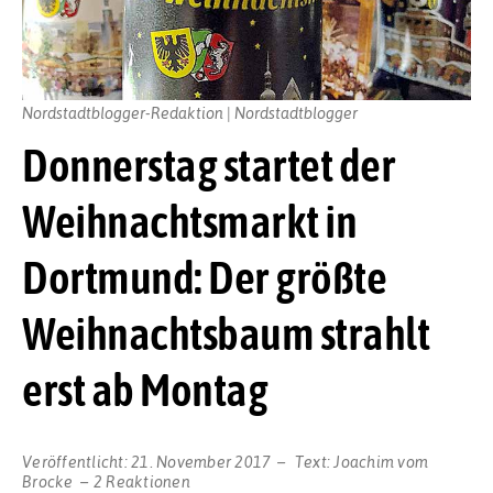
Nordstadtblogger-Redaktion | Nordstadtblogger
Donnerstag startet der
Weihnachtsmarkt in
Dortmund: Der größte
Weihnachtsbaum strahlt
erst ab Montag
Veröffentlicht:
21. November 2017
Text:
Joachim vom
Brocke
2 Reaktionen