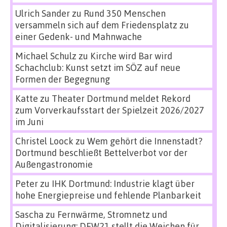
Ulrich Sander
zu
Rund 350 Menschen
versammeln sich auf dem Friedensplatz zu
einer Gedenk- und Mahnwache
Michael Schulz
zu
Kirche wird Bar wird
Schachclub: Kunst setzt im SÖZ auf neue
Formen der Begegnung
Katte
zu
Theater Dortmund meldet Rekord
zum Vorverkaufsstart der Spielzeit 2026/2027
im Juni
Christel Loock
zu
Wem gehört die Innenstadt?
Dortmund beschließt Bettelverbot vor der
Außengastronomie
Peter
zu
IHK Dortmund: Industrie klagt über
hohe Energiepreise und fehlende Planbarkeit
Sascha
zu
Fernwärme, Stromnetz und
Digitalisierung: DEW21 stellt die Weichen für