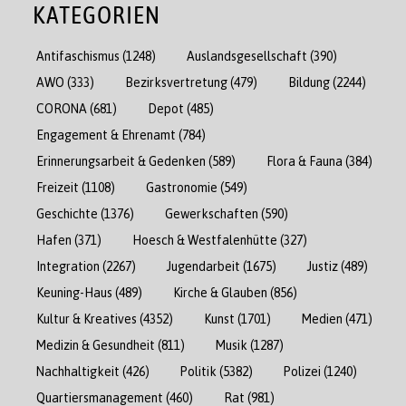
KATEGORIEN
Antifaschismus
(1248)
Auslandsgesellschaft
(390)
AWO
(333)
Bezirksvertretung
(479)
Bildung
(2244)
CORONA
(681)
Depot
(485)
Engagement & Ehrenamt
(784)
Erinnerungsarbeit & Gedenken
(589)
Flora & Fauna
(384)
Freizeit
(1108)
Gastronomie
(549)
Geschichte
(1376)
Gewerkschaften
(590)
Hafen
(371)
Hoesch & Westfalenhütte
(327)
Integration
(2267)
Jugendarbeit
(1675)
Justiz
(489)
Keuning-Haus
(489)
Kirche & Glauben
(856)
Kultur & Kreatives
(4352)
Kunst
(1701)
Medien
(471)
Medizin & Gesundheit
(811)
Musik
(1287)
Nachhaltigkeit
(426)
Politik
(5382)
Polizei
(1240)
Quartiersmanagement
(460)
Rat
(981)