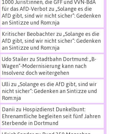
1000 Jurist:innen, die GFF und VVN-BdA
für das AfD-Verbot
zu
„Solange es die
AfD gibt, sind wir nicht sicher“: Gedenken
an Sinti:zze und Rom:nja
Kritischer Beobachter
zu
„Solange es die
AfD gibt, sind wir nicht sicher“: Gedenken
an Sinti:zze und Rom:nja
Udo Stailer
zu
Stadtbahn Dortmund: „B-
Wagen“-Modernisierung kann nach
Insolvenz doch weitergehen
Ulli
zu
„Solange es die AfD gibt, sind wir
nicht sicher“: Gedenken an Sinti:zze und
Rom:nja
Danii
zu
Hospizdienst Dunkelbunt:
Ehrenamtliche begleiten seit fünf Jahren
Sterbende in Dortmund