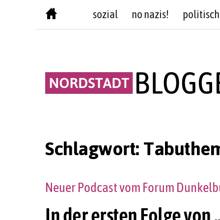
Skip
sozial
no nazis!
politisch
to
content
Schlagwort:
Tabuthe
Neuer Podcast vom Forum Dunkelbu
In der ersten Folge von