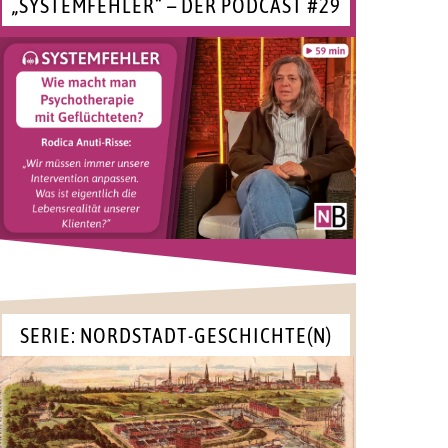
„SYSTEMFEHLER“ – DER PODCAST #29
SERIE: NORDSTADT-GESCHICHTE(N)