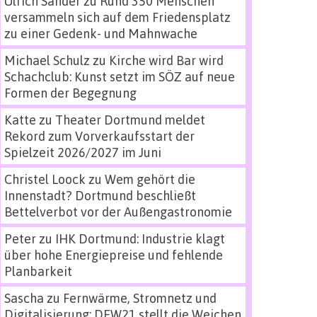
Ulrich Sander
zu
Rund 350 Menschen
versammeln sich auf dem Friedensplatz
zu einer Gedenk- und Mahnwache
Michael Schulz
zu
Kirche wird Bar wird
Schachclub: Kunst setzt im SÖZ auf neue
Formen der Begegnung
Katte
zu
Theater Dortmund meldet
Rekord zum Vorverkaufsstart der
Spielzeit 2026/2027 im Juni
Christel Loock
zu
Wem gehört die
Innenstadt? Dortmund beschließt
Bettelverbot vor der Außengastronomie
Peter
zu
IHK Dortmund: Industrie klagt
über hohe Energiepreise und fehlende
Planbarkeit
Sascha
zu
Fernwärme, Stromnetz und
Digitalisierung: DEW21 stellt die Weichen