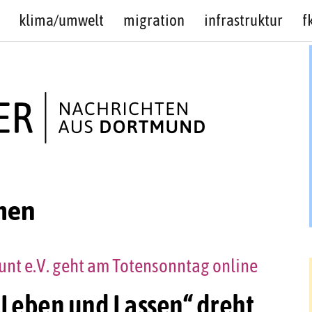
klima/umwelt
migration
infrastruktur
f
men
nt e.V. geht am Totensonntag online
 „Leben und Lassen“ dreht