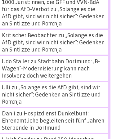
1000 Jurist:innen, die GFF und VVN-BdA
für das AfD-Verbot
zu
„Solange es die
AfD gibt, sind wir nicht sicher“: Gedenken
an Sinti:zze und Rom:nja
Kritischer Beobachter
zu
„Solange es die
AfD gibt, sind wir nicht sicher“: Gedenken
an Sinti:zze und Rom:nja
Udo Stailer
zu
Stadtbahn Dortmund: „B-
Wagen“-Modernisierung kann nach
Insolvenz doch weitergehen
Ulli
zu
„Solange es die AfD gibt, sind wir
nicht sicher“: Gedenken an Sinti:zze und
Rom:nja
Danii
zu
Hospizdienst Dunkelbunt:
Ehrenamtliche begleiten seit fünf Jahren
Sterbende in Dortmund