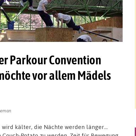
ter Parkour Convention
 möchte vor allem Mädels
jneman
r wird kälter, die Nächte werden länger…
n Couch-Potato zu werden. Zeit für Bewegung