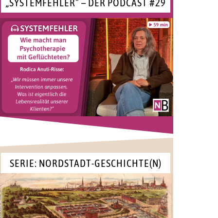
„SYSTEMFEHLER“ – DER PODCAST #29
SERIE: NORDSTADT-GESCHICHTE(N)