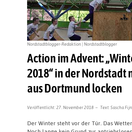
Nordstadtblogger-Redaktion | Nordstadtblogger
Action im Advent: „Win
2018“ in der Nordstadt
aus Dortmund locken
Veröffentlicht:
27. November 2018
Text:
Sascha Fi
Der Winter steht vor der Tür. Das Wette
Noch lange kein Grund zur antriebslose