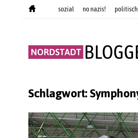
Skip
sozial
no nazis!
politisch
to
content
Schlagwort:
Symphony