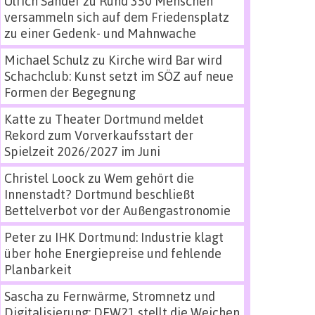
Ulrich Sander
zu
Rund 350 Menschen
versammeln sich auf dem Friedensplatz
zu einer Gedenk- und Mahnwache
Michael Schulz
zu
Kirche wird Bar wird
Schachclub: Kunst setzt im SÖZ auf neue
Formen der Begegnung
Katte
zu
Theater Dortmund meldet
Rekord zum Vorverkaufsstart der
Spielzeit 2026/2027 im Juni
Christel Loock
zu
Wem gehört die
Innenstadt? Dortmund beschließt
Bettelverbot vor der Außengastronomie
Peter
zu
IHK Dortmund: Industrie klagt
über hohe Energiepreise und fehlende
Planbarkeit
Sascha
zu
Fernwärme, Stromnetz und
Digitalisierung: DEW21 stellt die Weichen