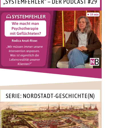
„SYSTEMFEHLER“ – DER PODCAST #29
SERIE: NORDSTADT-GESCHICHTE(N)