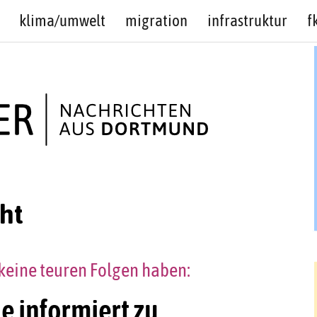
klima/umwelt
migration
infrastruktur
f
cht
keine teuren Folgen haben:
e informiert zu