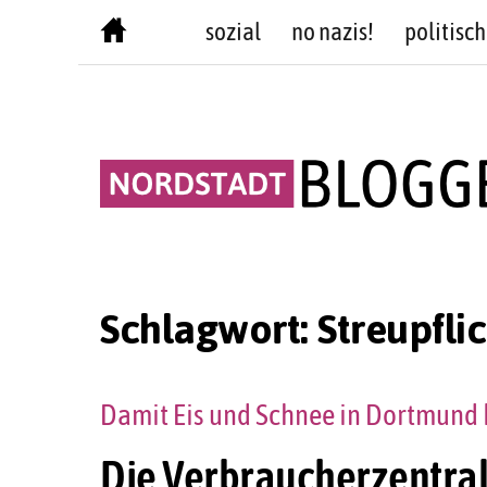
Skip
sozial
no nazis!
politisch
to
content
Schlagwort:
Streupfli
Damit Eis und Schnee in Dortmund 
Die Verbraucherzentral