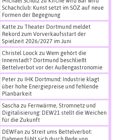
Michael Schulz
zu
Kirche wird Bar wird
Schachclub: Kunst setzt im SÖZ auf neue
Formen der Begegnung
Katte
zu
Theater Dortmund meldet
Rekord zum Vorverkaufsstart der
Spielzeit 2026/2027 im Juni
Christel Loock
zu
Wem gehört die
Innenstadt? Dortmund beschließt
Bettelverbot vor der Außengastronomie
Peter
zu
IHK Dortmund: Industrie klagt
über hohe Energiepreise und fehlende
Planbarkeit
Sascha
zu
Fernwärme, Stromnetz und
Digitalisierung: DEW21 stellt die Weichen
für die Zukunft
DEWFan
zu
Streit ums Bettelverbot:
Dahmen fühlt sich durch Rede von