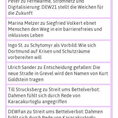
Peter
zu
Fernwärme, Stromnetz und
Digitalisierung: DEW21 stellt die Weichen für
die Zukunft
Marina Melzer
zu
Siegfried Volkert ebnet
Menschen den Weg in ein barrierefreies und
inklusives Leben
Ingo St.
zu
Schytomyr als Vorbild: Wie sich
Dortmund auf Krisen und Schutzräume
vorbereiten will
Ulrich Sander
zu
Entscheidung gefallen: Die
neue Straße in Grevel wird den Namen von Kurt
Goldstein tragen
Till Strucksberg
zu
Streit ums Bettelverbot:
Dahmen fühlt sich durch Rede von
Karacakurtoglu angegriffen
DEWFan
zu
Streit ums Bettelverbot: Dahmen
fühlt sich durch Rede von Karacakurtoglu