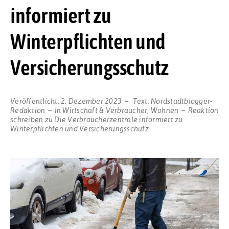
informiert zu
Winterpflichten und
Versicherungsschutz
Veröffentlicht:
2. Dezember 2023
Text:
Nordstadtblogger-
Redaktion
In
Wirtschaft & Verbraucher
,
Wohnen
Reaktion
schreiben
zu Die Verbraucherzentrale informiert zu
Winterpflichten und Versicherungsschutz