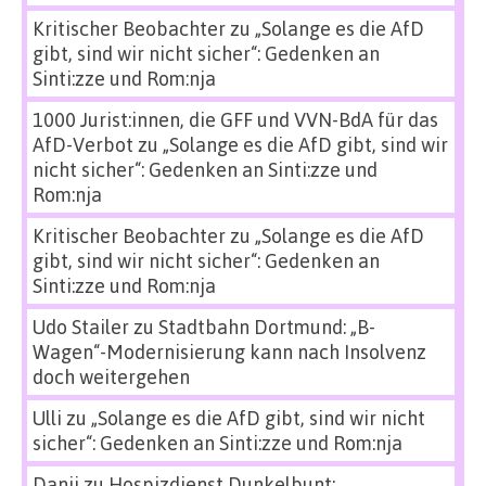
Kritischer Beobachter
zu
„Solange es die AfD
gibt, sind wir nicht sicher“: Gedenken an
Sinti:zze und Rom:nja
1000 Jurist:innen, die GFF und VVN-BdA für das
AfD-Verbot
zu
„Solange es die AfD gibt, sind wir
nicht sicher“: Gedenken an Sinti:zze und
Rom:nja
Kritischer Beobachter
zu
„Solange es die AfD
gibt, sind wir nicht sicher“: Gedenken an
Sinti:zze und Rom:nja
Udo Stailer
zu
Stadtbahn Dortmund: „B-
Wagen“-Modernisierung kann nach Insolvenz
doch weitergehen
Ulli
zu
„Solange es die AfD gibt, sind wir nicht
sicher“: Gedenken an Sinti:zze und Rom:nja
Danii
zu
Hospizdienst Dunkelbunt: