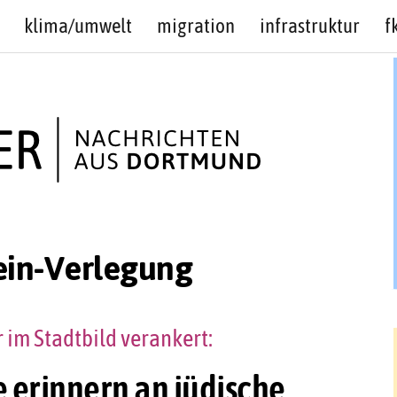
klima/umwelt
migration
infrastruktur
f
ein-Verlegung
im Stadtbild verankert:
e erinnern an jüdische