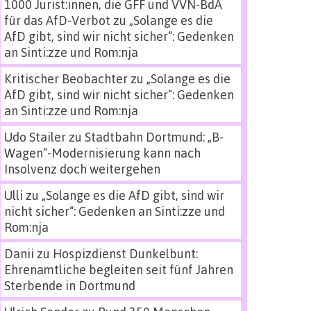
1000 Jurist:innen, die GFF und VVN-BdA
für das AfD-Verbot
zu
„Solange es die
AfD gibt, sind wir nicht sicher“: Gedenken
an Sinti:zze und Rom:nja
Kritischer Beobachter
zu
„Solange es die
AfD gibt, sind wir nicht sicher“: Gedenken
an Sinti:zze und Rom:nja
Udo Stailer
zu
Stadtbahn Dortmund: „B-
Wagen“-Modernisierung kann nach
Insolvenz doch weitergehen
Ulli
zu
„Solange es die AfD gibt, sind wir
nicht sicher“: Gedenken an Sinti:zze und
Rom:nja
Danii
zu
Hospizdienst Dunkelbunt:
Ehrenamtliche begleiten seit fünf Jahren
Sterbende in Dortmund