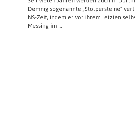
Seit vielen Jahren werden auch in Dort
Demnig sogenannte „Stolpersteine“ verle
NS-Zeit, indem er vor ihrem letzten se
Messing im …