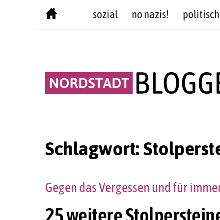
Skip
sozial
no nazis!
politisch
to
content
Schlagwort:
Stolperst
Gegen das Vergessen und für immer 
25 weitere Stolperstein