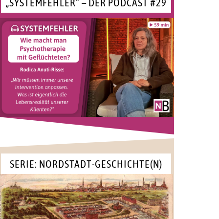
„SYSTEMFEHLER“ – DER PODCAST #29
SERIE: NORDSTADT-GESCHICHTE(N)