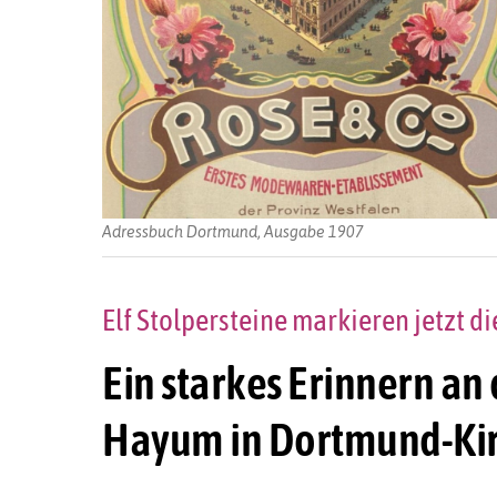
Adressbuch Dortmund, Ausgabe 1907
Elf Stolpersteine markieren jetzt d
Ein starkes Erinnern an 
Hayum in Dortmund-Kir