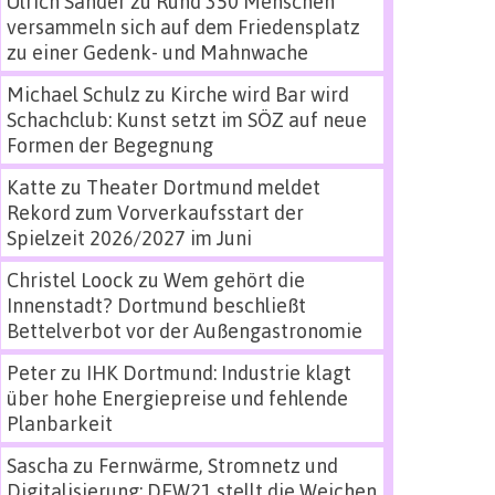
Ulrich Sander
zu
Rund 350 Menschen
versammeln sich auf dem Friedensplatz
zu einer Gedenk- und Mahnwache
Michael Schulz
zu
Kirche wird Bar wird
Schachclub: Kunst setzt im SÖZ auf neue
Formen der Begegnung
Katte
zu
Theater Dortmund meldet
Rekord zum Vorverkaufsstart der
Spielzeit 2026/2027 im Juni
Christel Loock
zu
Wem gehört die
Innenstadt? Dortmund beschließt
Bettelverbot vor der Außengastronomie
Peter
zu
IHK Dortmund: Industrie klagt
über hohe Energiepreise und fehlende
Planbarkeit
Sascha
zu
Fernwärme, Stromnetz und
Digitalisierung: DEW21 stellt die Weichen