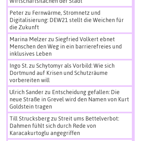
Wirtschaftsflächen der Stadt
Peter
zu
Fernwärme, Stromnetz und
Digitalisierung: DEW21 stellt die Weichen für
die Zukunft
Marina Melzer
zu
Siegfried Volkert ebnet
Menschen den Weg in ein barrierefreies und
inklusives Leben
Ingo St.
zu
Schytomyr als Vorbild: Wie sich
Dortmund auf Krisen und Schutzräume
vorbereiten will
Ulrich Sander
zu
Entscheidung gefallen: Die
neue Straße in Grevel wird den Namen von Kurt
Goldstein tragen
Till Strucksberg
zu
Streit ums Bettelverbot:
Dahmen fühlt sich durch Rede von
Karacakurtoglu angegriffen