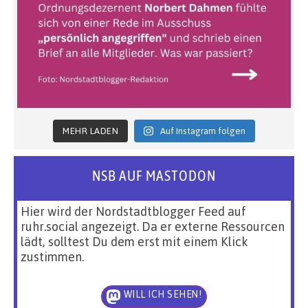
MEHR LADEN
Auf Instagram folgen
NSB AUF MASTODON
Hier wird der Nordstadtblogger Feed auf
ruhr.social angezeigt. Da er externe Ressourcen
lädt, solltest Du dem erst mit einem Klick
zustimmen.
WILL ICH SEHEN!