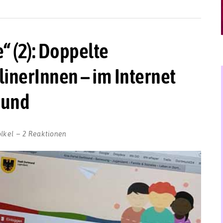
“ (2): Doppelte
linerInnen – im Internet
mund
lkel
2 Reaktionen