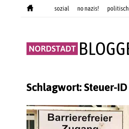
Skip
sozial
no nazis!
politisch
to
content
Schlagwort:
Steuer-ID