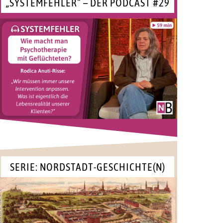
„SYSTEMFEHLER“ – DER PODCAST #29
SERIE: NORDSTADT-GESCHICHTE(N)