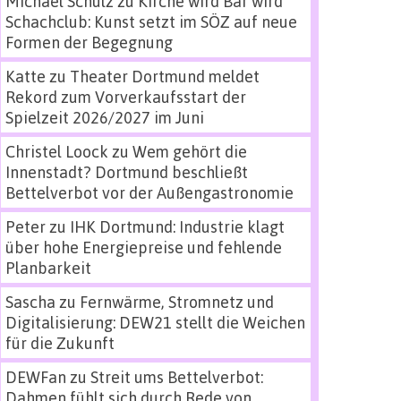
Michael Schulz
zu
Kirche wird Bar wird
Schachclub: Kunst setzt im SÖZ auf neue
Formen der Begegnung
Katte
zu
Theater Dortmund meldet
Rekord zum Vorverkaufsstart der
Spielzeit 2026/2027 im Juni
Christel Loock
zu
Wem gehört die
Innenstadt? Dortmund beschließt
Bettelverbot vor der Außengastronomie
Peter
zu
IHK Dortmund: Industrie klagt
über hohe Energiepreise und fehlende
Planbarkeit
Sascha
zu
Fernwärme, Stromnetz und
Digitalisierung: DEW21 stellt die Weichen
für die Zukunft
DEWFan
zu
Streit ums Bettelverbot:
Dahmen fühlt sich durch Rede von