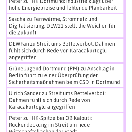
Peter
zu
IHK Dortmund: Industrie klagt über
hohe Energiepreise und fehlende Planbarkeit
Sascha
zu
Fernwärme, Stromnetz und
Digitalisierung: DEW21 stellt die Weichen für
die Zukunft
DEWFan
zu
Streit ums Bettelverbot: Dahmen
fühlt sich durch Rede von Karacakurtoglu
angegriffen
Grüne Jugend Dortmund (PM)
zu
Anschlag in
Berlin führt zu einer Überprüfung der
Sicherheitsmaßnahmen beim CSD in Dortmund
Ulrich Sander
zu
Streit ums Bettelverbot:
Dahmen fühlt sich durch Rede von
Karacakurtoglu angegriffen
Peter
zu
IHK-Spitze bei OB Kalouti:
Rückendeckung im Streit um neue
Wirtschaftsflächen der Stadt