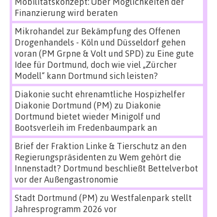
Mobilitätskonzept: Über Möglichkeiten der
Finanzierung wird beraten
Mikrohandel zur Bekämpfung des Offenen
Drogenhandels - Köln und Düsseldorf gehen
voran (PM Grpne & Volt und SPD)
zu
Eine gute
Idee für Dortmund, doch wie viel „Zürcher
Modell“ kann Dortmund sich leisten?
Diakonie sucht ehrenamtliche Hospizhelfer
Diakonie Dortmund (PM)
zu
Diakonie
Dortmund bietet wieder Minigolf und
Bootsverleih im Fredenbaumpark an
Brief der Fraktion Linke & Tierschutz an den
Regierungspräsidenten
zu
Wem gehört die
Innenstadt? Dortmund beschließt Bettelverbot
vor der Außengastronomie
Stadt Dortmund (PM)
zu
Westfalenpark stellt
Jahresprogramm 2026 vor