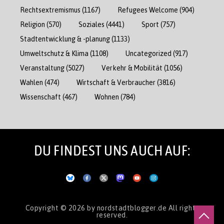
Rechtsextremismus
(1167)
Refugees Welcome
(904)
Religion
(570)
Soziales
(4441)
Sport
(757)
Stadtentwicklung & -planung
(1133)
Umweltschutz & Klima
(1108)
Uncategorized
(917)
Veranstaltung
(5027)
Verkehr & Mobilität
(1056)
Wahlen
(474)
Wirtschaft & Verbraucher
(3816)
Wissenschaft
(467)
Wohnen
(784)
DU FINDEST UNS AUCH AUF:
Copyright © 2026
by nordstadtblogger.de
All rights
reserved.