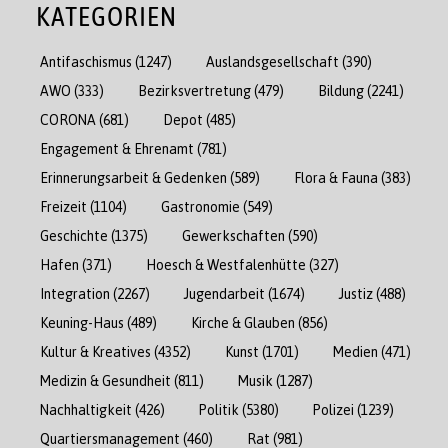
KATEGORIEN
Antifaschismus
(1247)
Auslandsgesellschaft
(390)
AWO
(333)
Bezirksvertretung
(479)
Bildung
(2241)
CORONA
(681)
Depot
(485)
Engagement & Ehrenamt
(781)
Erinnerungsarbeit & Gedenken
(589)
Flora & Fauna
(383)
Freizeit
(1104)
Gastronomie
(549)
Geschichte
(1375)
Gewerkschaften
(590)
Hafen
(371)
Hoesch & Westfalenhütte
(327)
Integration
(2267)
Jugendarbeit
(1674)
Justiz
(488)
Keuning-Haus
(489)
Kirche & Glauben
(856)
Kultur & Kreatives
(4352)
Kunst
(1701)
Medien
(471)
Medizin & Gesundheit
(811)
Musik
(1287)
Nachhaltigkeit
(426)
Politik
(5380)
Polizei
(1239)
Quartiersmanagement
(460)
Rat
(981)