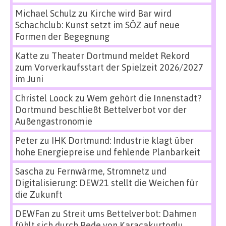
Michael Schulz
zu
Kirche wird Bar wird
Schachclub: Kunst setzt im SÖZ auf neue
Formen der Begegnung
Katte
zu
Theater Dortmund meldet Rekord
zum Vorverkaufsstart der Spielzeit 2026/2027
im Juni
Christel Loock
zu
Wem gehört die Innenstadt?
Dortmund beschließt Bettelverbot vor der
Außengastronomie
Peter
zu
IHK Dortmund: Industrie klagt über
hohe Energiepreise und fehlende Planbarkeit
Sascha
zu
Fernwärme, Stromnetz und
Digitalisierung: DEW21 stellt die Weichen für
die Zukunft
DEWFan
zu
Streit ums Bettelverbot: Dahmen
fühlt sich durch Rede von Karacakurtoglu