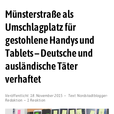
Münsterstraße als
Umschlagplatz für
gestohlene Handys und
Tablets – Deutsche und
ausländische Täter
verhaftet
Veröffentlicht:
18. November 2015
Text:
Nordstadtblogger-
Redaktion
1 Reaktion