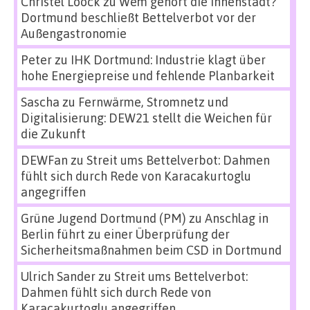
Christel Loock
zu
Wem gehört die Innenstadt?
Dortmund beschließt Bettelverbot vor der
Außengastronomie
Peter
zu
IHK Dortmund: Industrie klagt über
hohe Energiepreise und fehlende Planbarkeit
Sascha
zu
Fernwärme, Stromnetz und
Digitalisierung: DEW21 stellt die Weichen für
die Zukunft
DEWFan
zu
Streit ums Bettelverbot: Dahmen
fühlt sich durch Rede von Karacakurtoglu
angegriffen
Grüne Jugend Dortmund (PM)
zu
Anschlag in
Berlin führt zu einer Überprüfung der
Sicherheitsmaßnahmen beim CSD in Dortmund
Ulrich Sander
zu
Streit ums Bettelverbot:
Dahmen fühlt sich durch Rede von
Karacakurtoglu angegriffen