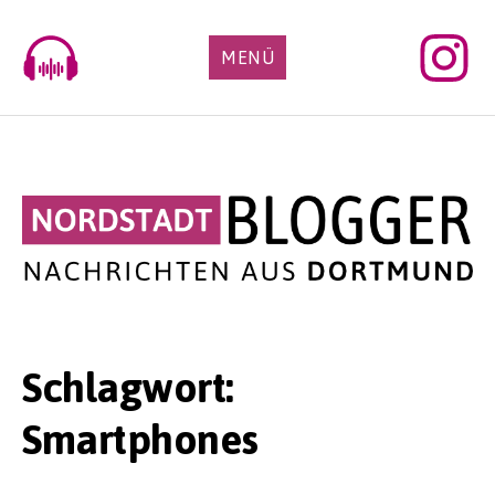
Skip
to
MENÜ
content
Schlagwort:
Smartphones