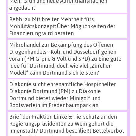
Mehr Grün und neue Aufenthaltsflächen
angedacht
Bebbi
zu
Mit breiter Mehrheit fürs
Mobilitätskonzept: Über Möglichkeiten der
Finanzierung wird beraten
Mikrohandel zur Bekämpfung des Offenen
Drogenhandels - Köln und Düsseldorf gehen
voran (PM Grpne & Volt und SPD)
zu
Eine gute
Idee für Dortmund, doch wie viel „Zürcher
Modell“ kann Dortmund sich leisten?
Diakonie sucht ehrenamtliche Hospizhelfer
Diakonie Dortmund (PM)
zu
Diakonie
Dortmund bietet wieder Minigolf und
Bootsverleih im Fredenbaumpark an
Brief der Fraktion Linke & Tierschutz an den
Regierungspräsidenten
zu
Wem gehört die
Innenstadt? Dortmund beschließt Bettelverbot