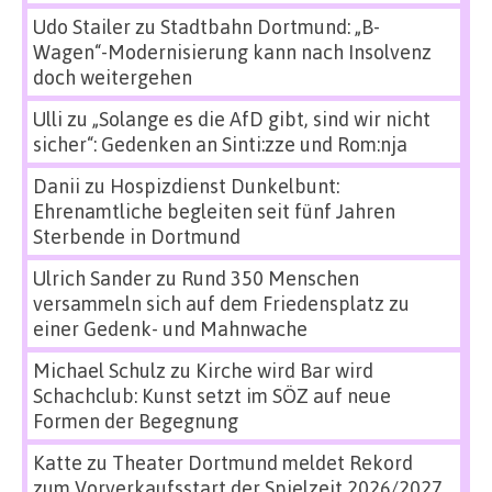
Udo Stailer
zu
Stadtbahn Dortmund: „B-
Wagen“-Modernisierung kann nach Insolvenz
doch weitergehen
Ulli
zu
„Solange es die AfD gibt, sind wir nicht
sicher“: Gedenken an Sinti:zze und Rom:nja
Danii
zu
Hospizdienst Dunkelbunt:
Ehrenamtliche begleiten seit fünf Jahren
Sterbende in Dortmund
Ulrich Sander
zu
Rund 350 Menschen
versammeln sich auf dem Friedensplatz zu
einer Gedenk- und Mahnwache
Michael Schulz
zu
Kirche wird Bar wird
Schachclub: Kunst setzt im SÖZ auf neue
Formen der Begegnung
Katte
zu
Theater Dortmund meldet Rekord
zum Vorverkaufsstart der Spielzeit 2026/2027