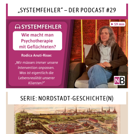
„SYSTEMFEHLER“ – DER PODCAST #29
SERIE: NORDSTADT-GESCHICHTE(N)