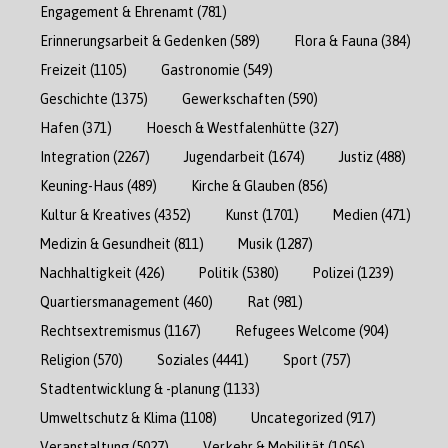
Engagement & Ehrenamt
(781)
Erinnerungsarbeit & Gedenken
(589)
Flora & Fauna
(384)
Freizeit
(1105)
Gastronomie
(549)
Geschichte
(1375)
Gewerkschaften
(590)
Hafen
(371)
Hoesch & Westfalenhütte
(327)
Integration
(2267)
Jugendarbeit
(1674)
Justiz
(488)
Keuning-Haus
(489)
Kirche & Glauben
(856)
Kultur & Kreatives
(4352)
Kunst
(1701)
Medien
(471)
Medizin & Gesundheit
(811)
Musik
(1287)
Nachhaltigkeit
(426)
Politik
(5380)
Polizei
(1239)
Quartiersmanagement
(460)
Rat
(981)
Rechtsextremismus
(1167)
Refugees Welcome
(904)
Religion
(570)
Soziales
(4441)
Sport
(757)
Stadtentwicklung & -planung
(1133)
Umweltschutz & Klima
(1108)
Uncategorized
(917)
Veranstaltung
(5027)
Verkehr & Mobilität
(1056)