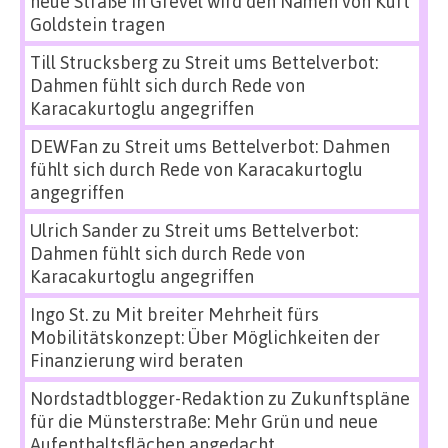
neue Straße in Grevel wird den Namen von Kurt
Goldstein tragen
Till Strucksberg
zu
Streit ums Bettelverbot:
Dahmen fühlt sich durch Rede von
Karacakurtoglu angegriffen
DEWFan
zu
Streit ums Bettelverbot: Dahmen
fühlt sich durch Rede von Karacakurtoglu
angegriffen
Ulrich Sander
zu
Streit ums Bettelverbot:
Dahmen fühlt sich durch Rede von
Karacakurtoglu angegriffen
Ingo St.
zu
Mit breiter Mehrheit fürs
Mobilitätskonzept: Über Möglichkeiten der
Finanzierung wird beraten
Nordstadtblogger-Redaktion
zu
Zukunftspläne
für die Münsterstraße: Mehr Grün und neue
Aufenthaltsflächen angedacht