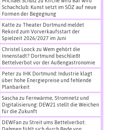
Michael Schulz
zu
Kirche wird Bar wird
Schachclub: Kunst setzt im SÖZ auf neue
Formen der Begegnung
Katte
zu
Theater Dortmund meldet
Rekord zum Vorverkaufsstart der
Spielzeit 2026/2027 im Juni
Christel Loock
zu
Wem gehört die
Innenstadt? Dortmund beschließt
Bettelverbot vor der Außengastronomie
Peter
zu
IHK Dortmund: Industrie klagt
über hohe Energiepreise und fehlende
Planbarkeit
Sascha
zu
Fernwärme, Stromnetz und
Digitalisierung: DEW21 stellt die Weichen
für die Zukunft
DEWFan
zu
Streit ums Bettelverbot:
Dahmen fühlt sich durch Rede von