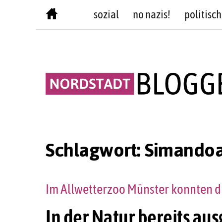
Skip
sozial
no nazis!
politisch
to
content
Schlagwort:
Simandoa
Im Allwetterzoo Münster konnten d
In der Natur bereits au