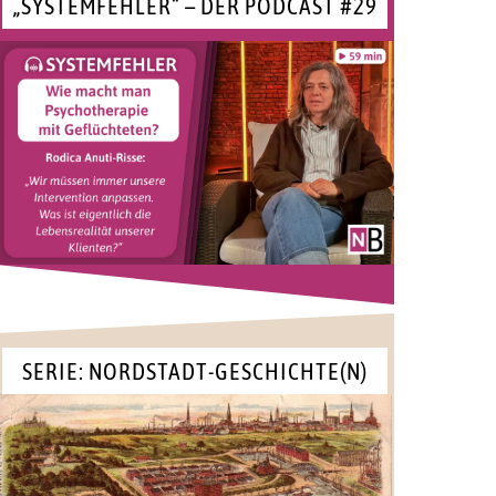
„SYSTEMFEHLER“ – DER PODCAST #29
SERIE: NORDSTADT-GESCHICHTE(N)