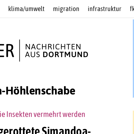
klima/umwelt
migration
infrastruktur
f
-Höhlenschabe
ie Insekten vermehrt werden
sgerottete Simandoa-