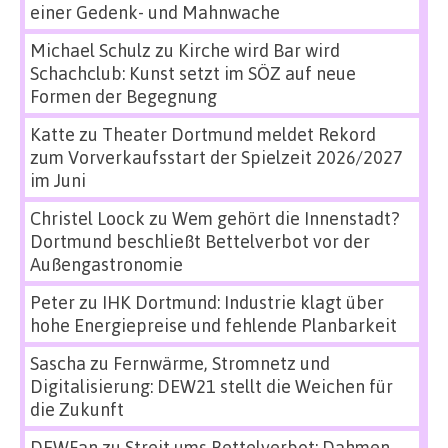
einer Gedenk- und Mahnwache
Michael Schulz
zu
Kirche wird Bar wird
Schachclub: Kunst setzt im SÖZ auf neue
Formen der Begegnung
Katte
zu
Theater Dortmund meldet Rekord
zum Vorverkaufsstart der Spielzeit 2026/2027
im Juni
Christel Loock
zu
Wem gehört die Innenstadt?
Dortmund beschließt Bettelverbot vor der
Außengastronomie
Peter
zu
IHK Dortmund: Industrie klagt über
hohe Energiepreise und fehlende Planbarkeit
Sascha
zu
Fernwärme, Stromnetz und
Digitalisierung: DEW21 stellt die Weichen für
die Zukunft
DEWFan
zu
Streit ums Bettelverbot: Dahmen