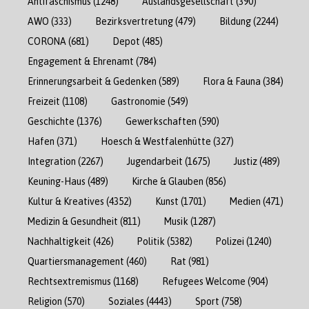
Antifaschismus
(1248)
Auslandsgesellschaft
(390)
AWO
(333)
Bezirksvertretung
(479)
Bildung
(2244)
CORONA
(681)
Depot
(485)
Engagement & Ehrenamt
(784)
Erinnerungsarbeit & Gedenken
(589)
Flora & Fauna
(384)
Freizeit
(1108)
Gastronomie
(549)
Geschichte
(1376)
Gewerkschaften
(590)
Hafen
(371)
Hoesch & Westfalenhütte
(327)
Integration
(2267)
Jugendarbeit
(1675)
Justiz
(489)
Keuning-Haus
(489)
Kirche & Glauben
(856)
Kultur & Kreatives
(4352)
Kunst
(1701)
Medien
(471)
Medizin & Gesundheit
(811)
Musik
(1287)
Nachhaltigkeit
(426)
Politik
(5382)
Polizei
(1240)
Quartiersmanagement
(460)
Rat
(981)
Rechtsextremismus
(1168)
Refugees Welcome
(904)
Religion
(570)
Soziales
(4443)
Sport
(758)