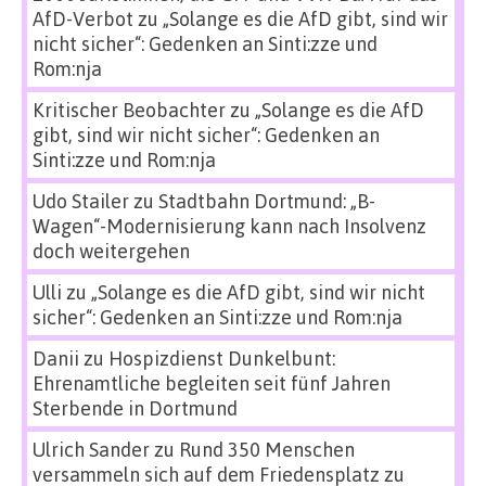
AfD-Verbot
zu
„Solange es die AfD gibt, sind wir
nicht sicher“: Gedenken an Sinti:zze und
Rom:nja
Kritischer Beobachter
zu
„Solange es die AfD
gibt, sind wir nicht sicher“: Gedenken an
Sinti:zze und Rom:nja
Udo Stailer
zu
Stadtbahn Dortmund: „B-
Wagen“-Modernisierung kann nach Insolvenz
doch weitergehen
Ulli
zu
„Solange es die AfD gibt, sind wir nicht
sicher“: Gedenken an Sinti:zze und Rom:nja
Danii
zu
Hospizdienst Dunkelbunt:
Ehrenamtliche begleiten seit fünf Jahren
Sterbende in Dortmund
Ulrich Sander
zu
Rund 350 Menschen
versammeln sich auf dem Friedensplatz zu