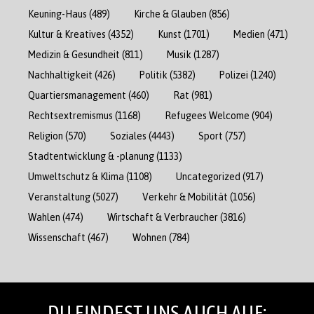
Keuning-Haus
(489)
Kirche & Glauben
(856)
Kultur & Kreatives
(4352)
Kunst
(1701)
Medien
(471)
Medizin & Gesundheit
(811)
Musik
(1287)
Nachhaltigkeit
(426)
Politik
(5382)
Polizei
(1240)
Quartiersmanagement
(460)
Rat
(981)
Rechtsextremismus
(1168)
Refugees Welcome
(904)
Religion
(570)
Soziales
(4443)
Sport
(757)
Stadtentwicklung & -planung
(1133)
Umweltschutz & Klima
(1108)
Uncategorized
(917)
Veranstaltung
(5027)
Verkehr & Mobilität
(1056)
Wahlen
(474)
Wirtschaft & Verbraucher
(3816)
Wissenschaft
(467)
Wohnen
(784)
DU FINDEST UNS AUCH AUF: