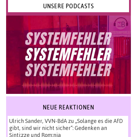
UNSERE PODCASTS
NEUE REAKTIONEN
Ulrich Sander, VVN-BdA
zu
„Solange es die AfD
gibt, sind wir nicht sicher“: Gedenken an
Sinti:zze und Rom:nja