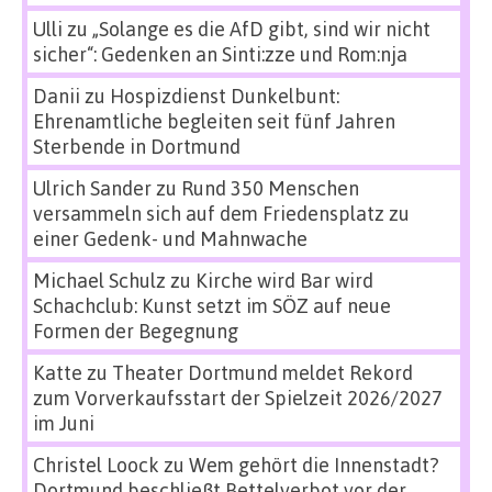
Ulli
zu
„Solange es die AfD gibt, sind wir nicht
sicher“: Gedenken an Sinti:zze und Rom:nja
Danii
zu
Hospizdienst Dunkelbunt:
Ehrenamtliche begleiten seit fünf Jahren
Sterbende in Dortmund
Ulrich Sander
zu
Rund 350 Menschen
versammeln sich auf dem Friedensplatz zu
einer Gedenk- und Mahnwache
Michael Schulz
zu
Kirche wird Bar wird
Schachclub: Kunst setzt im SÖZ auf neue
Formen der Begegnung
Katte
zu
Theater Dortmund meldet Rekord
zum Vorverkaufsstart der Spielzeit 2026/2027
im Juni
Christel Loock
zu
Wem gehört die Innenstadt?
Dortmund beschließt Bettelverbot vor der