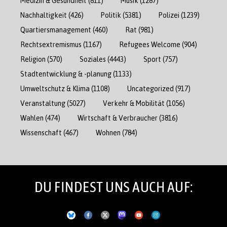
Medizin & Gesundheit
(811)
Musik
(1287)
Nachhaltigkeit
(426)
Politik
(5381)
Polizei
(1239)
Quartiersmanagement
(460)
Rat
(981)
Rechtsextremismus
(1167)
Refugees Welcome
(904)
Religion
(570)
Soziales
(4443)
Sport
(757)
Stadtentwicklung & -planung
(1133)
Umweltschutz & Klima
(1108)
Uncategorized
(917)
Veranstaltung
(5027)
Verkehr & Mobilität
(1056)
Wahlen
(474)
Wirtschaft & Verbraucher
(3816)
Wissenschaft
(467)
Wohnen
(784)
DU FINDEST UNS AUCH AUF: