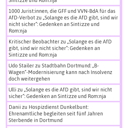
Sinti:zze und Rom:nja
1000 Jurist:innen, die GFF und VVN-BdA für das
AfD-Verbot
zu
„Solange es die AfD gibt, sind wir
nicht sicher“: Gedenken an Sinti:zze und
Rom:nja
Kritischer Beobachter
zu
„Solange es die AfD
gibt, sind wir nicht sicher“: Gedenken an
Sinti:zze und Rom:nja
Udo Stailer
zu
Stadtbahn Dortmund: „B-
Wagen“-Modernisierung kann nach Insolvenz
doch weitergehen
Ulli
zu
„Solange es die AfD gibt, sind wir nicht
sicher“: Gedenken an Sinti:zze und Rom:nja
Danii
zu
Hospizdienst Dunkelbunt:
Ehrenamtliche begleiten seit fünf Jahren
Sterbende in Dortmund