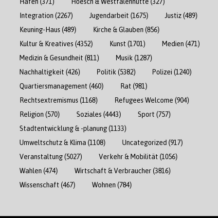
Hafen
(371)
Hoesch & Westfalenhütte
(327)
Integration
(2267)
Jugendarbeit
(1675)
Justiz
(489)
Keuning-Haus
(489)
Kirche & Glauben
(856)
Kultur & Kreatives
(4352)
Kunst
(1701)
Medien
(471)
Medizin & Gesundheit
(811)
Musik
(1287)
Nachhaltigkeit
(426)
Politik
(5382)
Polizei
(1240)
Quartiersmanagement
(460)
Rat
(981)
Rechtsextremismus
(1168)
Refugees Welcome
(904)
Religion
(570)
Soziales
(4443)
Sport
(757)
Stadtentwicklung & -planung
(1133)
Umweltschutz & Klima
(1108)
Uncategorized
(917)
Veranstaltung
(5027)
Verkehr & Mobilität
(1056)
Wahlen
(474)
Wirtschaft & Verbraucher
(3816)
Wissenschaft
(467)
Wohnen
(784)