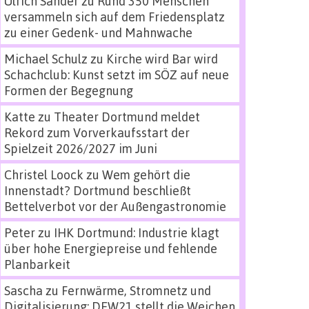
Ulrich Sander
zu
Rund 350 Menschen
versammeln sich auf dem Friedensplatz
zu einer Gedenk- und Mahnwache
Michael Schulz
zu
Kirche wird Bar wird
Schachclub: Kunst setzt im SÖZ auf neue
Formen der Begegnung
Katte
zu
Theater Dortmund meldet
Rekord zum Vorverkaufsstart der
Spielzeit 2026/2027 im Juni
Christel Loock
zu
Wem gehört die
Innenstadt? Dortmund beschließt
Bettelverbot vor der Außengastronomie
Peter
zu
IHK Dortmund: Industrie klagt
über hohe Energiepreise und fehlende
Planbarkeit
Sascha
zu
Fernwärme, Stromnetz und
Digitalisierung: DEW21 stellt die Weichen