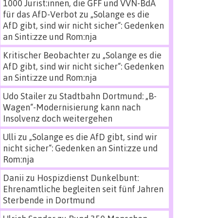
1000 Jurist:innen, die GFF und VVN-BdA
für das AfD-Verbot
zu
„Solange es die
AfD gibt, sind wir nicht sicher“: Gedenken
an Sinti:zze und Rom:nja
Kritischer Beobachter
zu
„Solange es die
AfD gibt, sind wir nicht sicher“: Gedenken
an Sinti:zze und Rom:nja
Udo Stailer
zu
Stadtbahn Dortmund: „B-
Wagen“-Modernisierung kann nach
Insolvenz doch weitergehen
Ulli
zu
„Solange es die AfD gibt, sind wir
nicht sicher“: Gedenken an Sinti:zze und
Rom:nja
Danii
zu
Hospizdienst Dunkelbunt:
Ehrenamtliche begleiten seit fünf Jahren
Sterbende in Dortmund