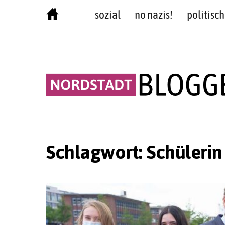
Skip
sozial
no nazis!
politisch
to
content
Schlagwort:
Schülerin