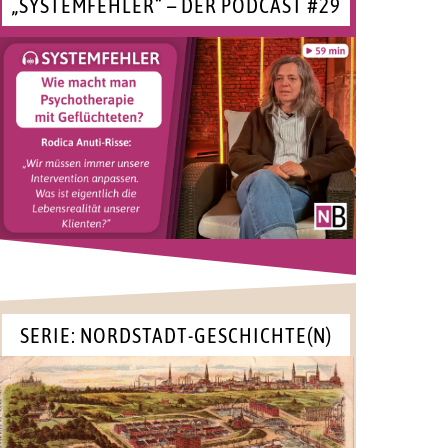
„SYSTEMFEHLER“ – DER PODCAST #29
SERIE: NORDSTADT-GESCHICHTE(N)