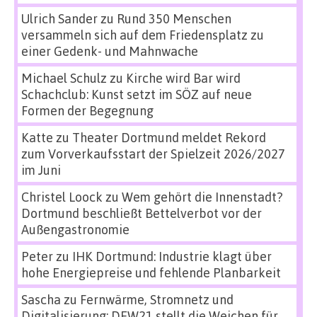
Ulrich Sander
zu
Rund 350 Menschen
versammeln sich auf dem Friedensplatz zu
einer Gedenk- und Mahnwache
Michael Schulz
zu
Kirche wird Bar wird
Schachclub: Kunst setzt im SÖZ auf neue
Formen der Begegnung
Katte
zu
Theater Dortmund meldet Rekord
zum Vorverkaufsstart der Spielzeit 2026/2027
im Juni
Christel Loock
zu
Wem gehört die Innenstadt?
Dortmund beschließt Bettelverbot vor der
Außengastronomie
Peter
zu
IHK Dortmund: Industrie klagt über
hohe Energiepreise und fehlende Planbarkeit
Sascha
zu
Fernwärme, Stromnetz und
Digitalisierung: DEW21 stellt die Weichen für