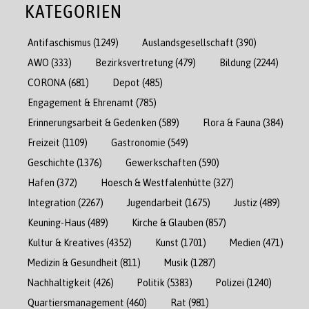
KATEGORIEN
Antifaschismus
(1249)
Auslandsgesellschaft
(390)
AWO
(333)
Bezirksvertretung
(479)
Bildung
(2244)
CORONA
(681)
Depot
(485)
Engagement & Ehrenamt
(785)
Erinnerungsarbeit & Gedenken
(589)
Flora & Fauna
(384)
Freizeit
(1109)
Gastronomie
(549)
Geschichte
(1376)
Gewerkschaften
(590)
Hafen
(372)
Hoesch & Westfalenhütte
(327)
Integration
(2267)
Jugendarbeit
(1675)
Justiz
(489)
Keuning-Haus
(489)
Kirche & Glauben
(857)
Kultur & Kreatives
(4352)
Kunst
(1701)
Medien
(471)
Medizin & Gesundheit
(811)
Musik
(1287)
Nachhaltigkeit
(426)
Politik
(5383)
Polizei
(1240)
Quartiersmanagement
(460)
Rat
(981)