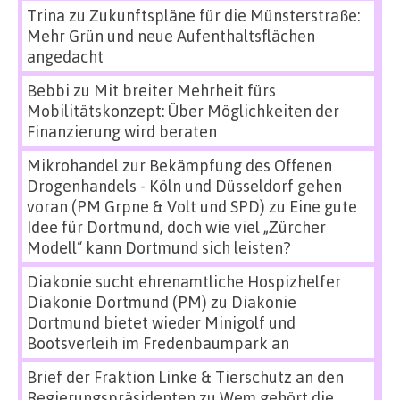
Trina
zu
Zukunftspläne für die Münsterstraße:
Mehr Grün und neue Aufenthaltsflächen
angedacht
Bebbi
zu
Mit breiter Mehrheit fürs
Mobilitätskonzept: Über Möglichkeiten der
Finanzierung wird beraten
Mikrohandel zur Bekämpfung des Offenen
Drogenhandels - Köln und Düsseldorf gehen
voran (PM Grpne & Volt und SPD)
zu
Eine gute
Idee für Dortmund, doch wie viel „Zürcher
Modell“ kann Dortmund sich leisten?
Diakonie sucht ehrenamtliche Hospizhelfer
Diakonie Dortmund (PM)
zu
Diakonie
Dortmund bietet wieder Minigolf und
Bootsverleih im Fredenbaumpark an
Brief der Fraktion Linke & Tierschutz an den
Regierungspräsidenten
zu
Wem gehört die