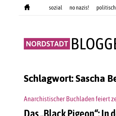
Skip
sozial
no nazis!
politisch
to
content
Schlagwort:
Sascha B
Anarchistischer Buchladen feiert z
Das „Black Pigeon“: In 