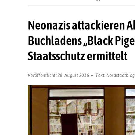
Neonazis attackieren Ak
Buchladens „Black Pigeo
Staatsschutz ermittelt
Veröffentlicht:
28. August 2016
Text:
Nordstadtblog