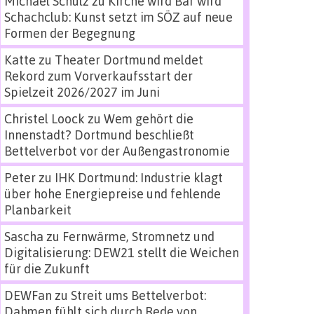
Michael Schulz
zu
Kirche wird Bar wird
Schachclub: Kunst setzt im SÖZ auf neue
Formen der Begegnung
Katte
zu
Theater Dortmund meldet
Rekord zum Vorverkaufsstart der
Spielzeit 2026/2027 im Juni
Christel Loock
zu
Wem gehört die
Innenstadt? Dortmund beschließt
Bettelverbot vor der Außengastronomie
Peter
zu
IHK Dortmund: Industrie klagt
über hohe Energiepreise und fehlende
Planbarkeit
Sascha
zu
Fernwärme, Stromnetz und
Digitalisierung: DEW21 stellt die Weichen
für die Zukunft
DEWFan
zu
Streit ums Bettelverbot:
Dahmen fühlt sich durch Rede von