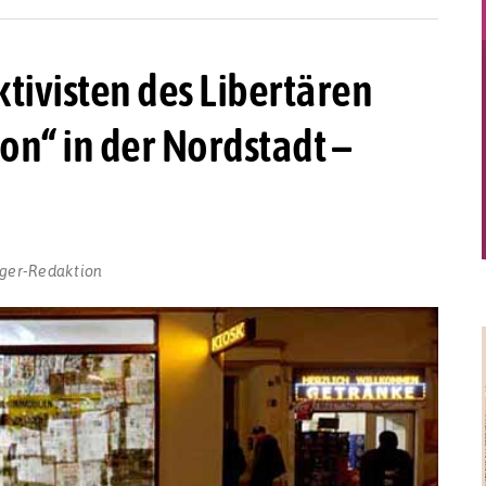
tivisten des Libertären
n“ in der Nordstadt –
ger-Redaktion