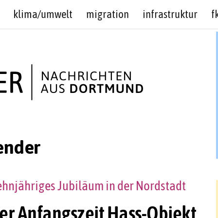
klima/umwelt
migration
infrastruktur
f
ender
ehnjähriges Jubiläum in der Nordstadt
der Anfangszeit Hass-Objekt