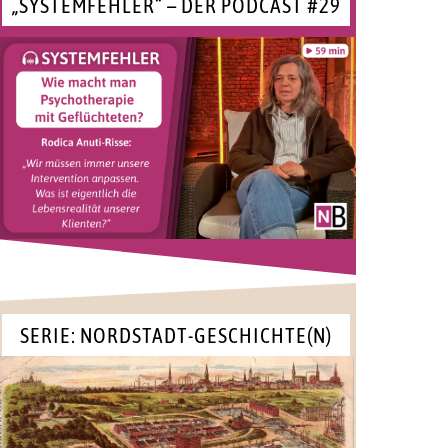
„SYSTEMFEHLER“ – DER PODCAST #29
SERIE: NORDSTADT-GESCHICHTE(N)