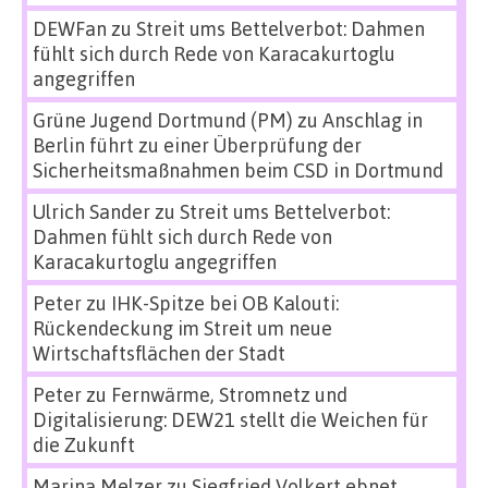
DEWFan
zu
Streit ums Bettelverbot: Dahmen
fühlt sich durch Rede von Karacakurtoglu
angegriffen
Grüne Jugend Dortmund (PM)
zu
Anschlag in
Berlin führt zu einer Überprüfung der
Sicherheitsmaßnahmen beim CSD in Dortmund
Ulrich Sander
zu
Streit ums Bettelverbot:
Dahmen fühlt sich durch Rede von
Karacakurtoglu angegriffen
Peter
zu
IHK-Spitze bei OB Kalouti:
Rückendeckung im Streit um neue
Wirtschaftsflächen der Stadt
Peter
zu
Fernwärme, Stromnetz und
Digitalisierung: DEW21 stellt die Weichen für
die Zukunft
Marina Melzer
zu
Siegfried Volkert ebnet