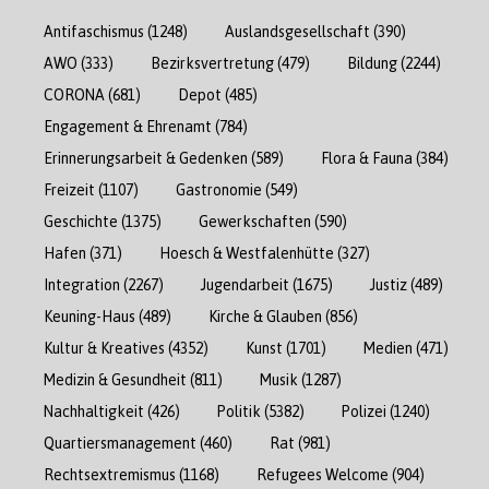
Antifaschismus
(1248)
Auslandsgesellschaft
(390)
AWO
(333)
Bezirksvertretung
(479)
Bildung
(2244)
CORONA
(681)
Depot
(485)
Engagement & Ehrenamt
(784)
Erinnerungsarbeit & Gedenken
(589)
Flora & Fauna
(384)
Freizeit
(1107)
Gastronomie
(549)
Geschichte
(1375)
Gewerkschaften
(590)
Hafen
(371)
Hoesch & Westfalenhütte
(327)
Integration
(2267)
Jugendarbeit
(1675)
Justiz
(489)
Keuning-Haus
(489)
Kirche & Glauben
(856)
Kultur & Kreatives
(4352)
Kunst
(1701)
Medien
(471)
Medizin & Gesundheit
(811)
Musik
(1287)
Nachhaltigkeit
(426)
Politik
(5382)
Polizei
(1240)
Quartiersmanagement
(460)
Rat
(981)
Rechtsextremismus
(1168)
Refugees Welcome
(904)