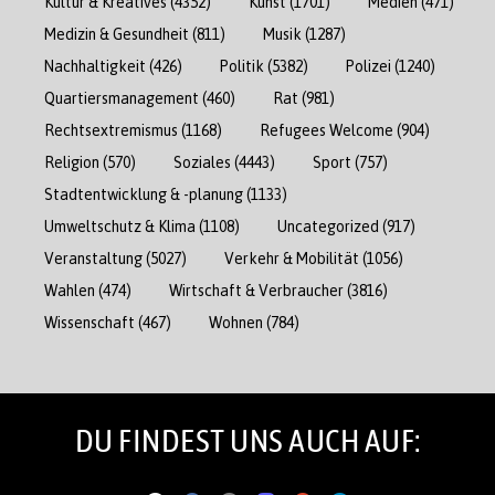
Kultur & Kreatives
(4352)
Kunst
(1701)
Medien
(471)
Medizin & Gesundheit
(811)
Musik
(1287)
Nachhaltigkeit
(426)
Politik
(5382)
Polizei
(1240)
Quartiersmanagement
(460)
Rat
(981)
Rechtsextremismus
(1168)
Refugees Welcome
(904)
Religion
(570)
Soziales
(4443)
Sport
(757)
Stadtentwicklung & -planung
(1133)
Umweltschutz & Klima
(1108)
Uncategorized
(917)
Veranstaltung
(5027)
Verkehr & Mobilität
(1056)
Wahlen
(474)
Wirtschaft & Verbraucher
(3816)
Wissenschaft
(467)
Wohnen
(784)
DU FINDEST UNS AUCH AUF: