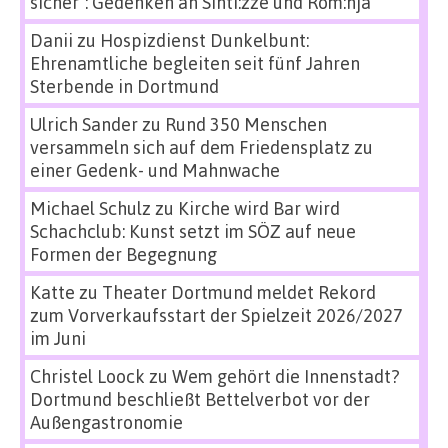
sicher“: Gedenken an Sinti:zze und Rom:nja
Danii
zu
Hospizdienst Dunkelbunt:
Ehrenamtliche begleiten seit fünf Jahren
Sterbende in Dortmund
Ulrich Sander
zu
Rund 350 Menschen
versammeln sich auf dem Friedensplatz zu
einer Gedenk- und Mahnwache
Michael Schulz
zu
Kirche wird Bar wird
Schachclub: Kunst setzt im SÖZ auf neue
Formen der Begegnung
Katte
zu
Theater Dortmund meldet Rekord
zum Vorverkaufsstart der Spielzeit 2026/2027
im Juni
Christel Loock
zu
Wem gehört die Innenstadt?
Dortmund beschließt Bettelverbot vor der
Außengastronomie