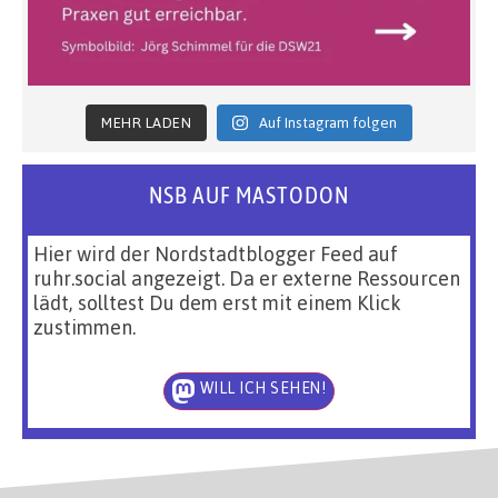
MEHR LADEN
Auf Instagram folgen
NSB AUF MASTODON
Hier wird der Nordstadtblogger Feed auf
ruhr.social angezeigt. Da er externe Ressourcen
lädt, solltest Du dem erst mit einem Klick
zustimmen.
WILL ICH SEHEN!