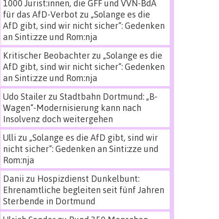
1000 Jurist:innen, die GFF und VVN-BdA
für das AfD-Verbot
zu
„Solange es die
AfD gibt, sind wir nicht sicher“: Gedenken
an Sinti:zze und Rom:nja
Kritischer Beobachter
zu
„Solange es die
AfD gibt, sind wir nicht sicher“: Gedenken
an Sinti:zze und Rom:nja
Udo Stailer
zu
Stadtbahn Dortmund: „B-
Wagen“-Modernisierung kann nach
Insolvenz doch weitergehen
Ulli
zu
„Solange es die AfD gibt, sind wir
nicht sicher“: Gedenken an Sinti:zze und
Rom:nja
Danii
zu
Hospizdienst Dunkelbunt:
Ehrenamtliche begleiten seit fünf Jahren
Sterbende in Dortmund