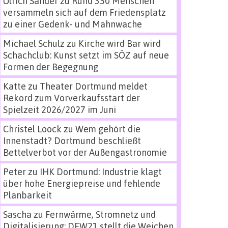
Ulrich Sander
zu
Rund 350 Menschen
versammeln sich auf dem Friedensplatz
zu einer Gedenk- und Mahnwache
Michael Schulz
zu
Kirche wird Bar wird
Schachclub: Kunst setzt im SÖZ auf neue
Formen der Begegnung
Katte
zu
Theater Dortmund meldet
Rekord zum Vorverkaufsstart der
Spielzeit 2026/2027 im Juni
Christel Loock
zu
Wem gehört die
Innenstadt? Dortmund beschließt
Bettelverbot vor der Außengastronomie
Peter
zu
IHK Dortmund: Industrie klagt
über hohe Energiepreise und fehlende
Planbarkeit
Sascha
zu
Fernwärme, Stromnetz und
Digitalisierung: DEW21 stellt die Weichen