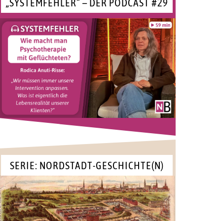
„SYSTEMFEHLER“ – DER PODCAST #29
SERIE: NORDSTADT-GESCHICHTE(N)