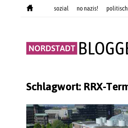
Skip
sozial
no nazis!
politisch
to
content
Schlagwort:
RRX-Term