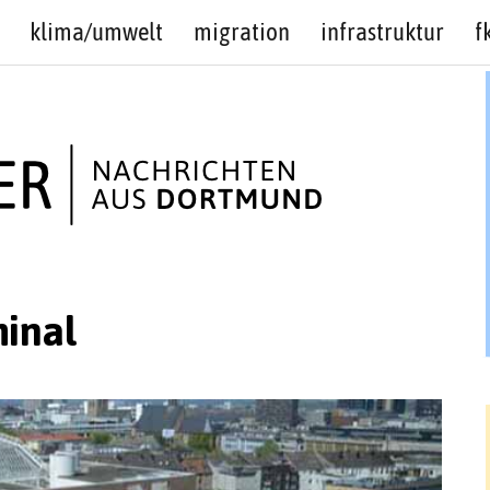
klima/umwelt
migration
infrastruktur
f
inal