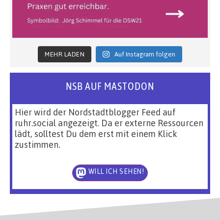
MEHR LADEN
Auf Instagram folgen
NSB AUF MASTODON
Hier wird der Nordstadtblogger Feed auf
ruhr.social angezeigt. Da er externe Ressourcen
lädt, solltest Du dem erst mit einem Klick
zustimmen.
WILL ICH SEHEN!