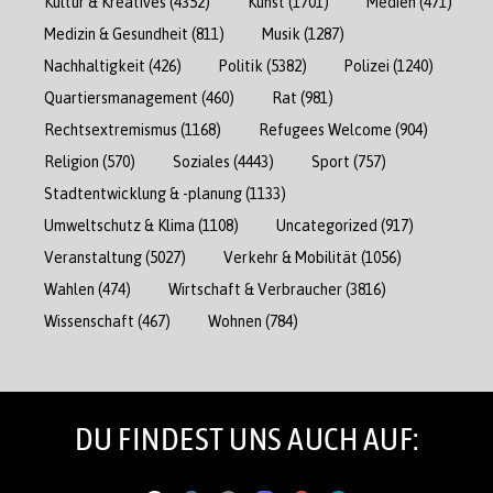
Kultur & Kreatives
(4352)
Kunst
(1701)
Medien
(471)
Medizin & Gesundheit
(811)
Musik
(1287)
Nachhaltigkeit
(426)
Politik
(5382)
Polizei
(1240)
Quartiersmanagement
(460)
Rat
(981)
Rechtsextremismus
(1168)
Refugees Welcome
(904)
Religion
(570)
Soziales
(4443)
Sport
(757)
Stadtentwicklung & -planung
(1133)
Umweltschutz & Klima
(1108)
Uncategorized
(917)
Veranstaltung
(5027)
Verkehr & Mobilität
(1056)
Wahlen
(474)
Wirtschaft & Verbraucher
(3816)
Wissenschaft
(467)
Wohnen
(784)
DU FINDEST UNS AUCH AUF: