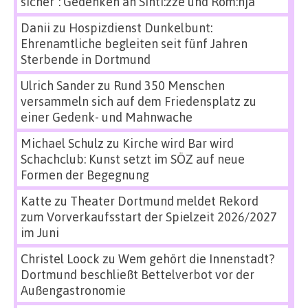
sicher“: Gedenken an Sinti:zze und Rom:nja
Danii
zu
Hospizdienst Dunkelbunt:
Ehrenamtliche begleiten seit fünf Jahren
Sterbende in Dortmund
Ulrich Sander
zu
Rund 350 Menschen
versammeln sich auf dem Friedensplatz zu
einer Gedenk- und Mahnwache
Michael Schulz
zu
Kirche wird Bar wird
Schachclub: Kunst setzt im SÖZ auf neue
Formen der Begegnung
Katte
zu
Theater Dortmund meldet Rekord
zum Vorverkaufsstart der Spielzeit 2026/2027
im Juni
Christel Loock
zu
Wem gehört die Innenstadt?
Dortmund beschließt Bettelverbot vor der
Außengastronomie