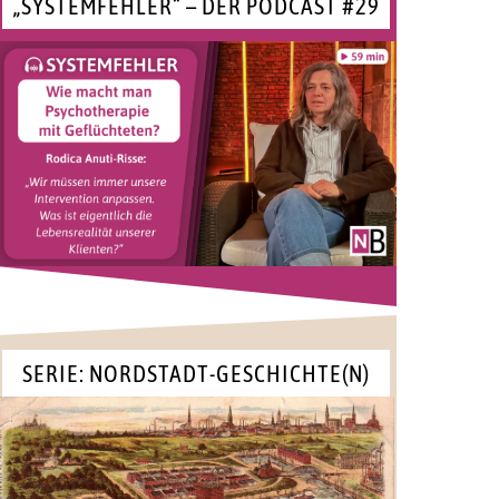
„SYSTEMFEHLER“ – DER PODCAST #29
SERIE: NORDSTADT-GESCHICHTE(N)