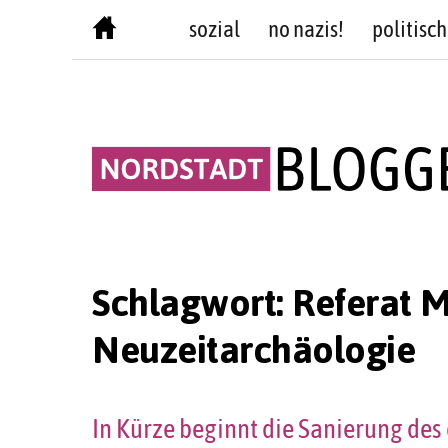
Skip
sozial
no nazis!
politisch
to
content
Schlagwort:
Referat M
Neuzeitarchäologie
In Kürze beginnt die Sanierung des