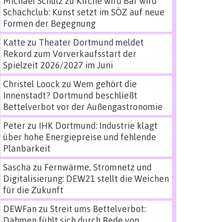
Michael Schulz
zu
Kirche wird Bar wird
Schachclub: Kunst setzt im SÖZ auf neue
Formen der Begegnung
Katte
zu
Theater Dortmund meldet
Rekord zum Vorverkaufsstart der
Spielzeit 2026/2027 im Juni
Christel Loock
zu
Wem gehört die
Innenstadt? Dortmund beschließt
Bettelverbot vor der Außengastronomie
Peter
zu
IHK Dortmund: Industrie klagt
über hohe Energiepreise und fehlende
Planbarkeit
Sascha
zu
Fernwärme, Stromnetz und
Digitalisierung: DEW21 stellt die Weichen
für die Zukunft
DEWFan
zu
Streit ums Bettelverbot:
Dahmen fühlt sich durch Rede von