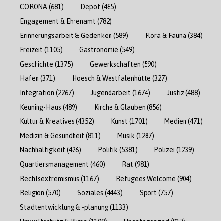
CORONA
(681)
Depot
(485)
Engagement & Ehrenamt
(782)
Erinnerungsarbeit & Gedenken
(589)
Flora & Fauna
(384)
Freizeit
(1105)
Gastronomie
(549)
Geschichte
(1375)
Gewerkschaften
(590)
Hafen
(371)
Hoesch & Westfalenhütte
(327)
Integration
(2267)
Jugendarbeit
(1674)
Justiz
(488)
Keuning-Haus
(489)
Kirche & Glauben
(856)
Kultur & Kreatives
(4352)
Kunst
(1701)
Medien
(471)
Medizin & Gesundheit
(811)
Musik
(1287)
Nachhaltigkeit
(426)
Politik
(5381)
Polizei
(1239)
Quartiersmanagement
(460)
Rat
(981)
Rechtsextremismus
(1167)
Refugees Welcome
(904)
Religion
(570)
Soziales
(4443)
Sport
(757)
Stadtentwicklung & -planung
(1133)