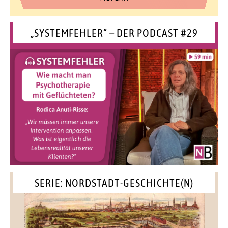
„SYSTEMFEHLER“ – DER PODCAST #29
SERIE: NORDSTADT-GESCHICHTE(N)