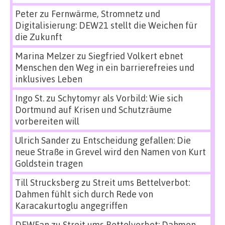
Peter
zu
Fernwärme, Stromnetz und
Digitalisierung: DEW21 stellt die Weichen für
die Zukunft
Marina Melzer
zu
Siegfried Volkert ebnet
Menschen den Weg in ein barrierefreies und
inklusives Leben
Ingo St.
zu
Schytomyr als Vorbild: Wie sich
Dortmund auf Krisen und Schutzräume
vorbereiten will
Ulrich Sander
zu
Entscheidung gefallen: Die
neue Straße in Grevel wird den Namen von Kurt
Goldstein tragen
Till Strucksberg
zu
Streit ums Bettelverbot:
Dahmen fühlt sich durch Rede von
Karacakurtoglu angegriffen
DEWFan
zu
Streit ums Bettelverbot: Dahmen