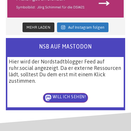
MEHR LADEN
Auf Instagram folgen
NSB AUF MASTODON
Hier wird der Nordstadtblogger Feed auf
ruhr.social angezeigt. Da er externe Ressourcen
lädt, solltest Du dem erst mit einem Klick
zustimmen.
WILL ICH SEHEN!