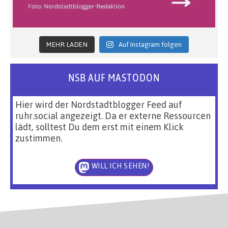
MEHR LADEN
Auf Instagram folgen
NSB AUF MASTODON
Hier wird der Nordstadtblogger Feed auf
ruhr.social angezeigt. Da er externe Ressourcen
lädt, solltest Du dem erst mit einem Klick
zustimmen.
WILL ICH SEHEN!