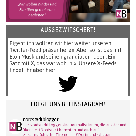
AUSGEZWITSCHERT!
Eigentlich wollten wir hier weiter unseren
Twitter-Feed präsentieren. Aber so ist das mit
Elon Musk und seinen grandiosen Ideen. Ein
Satz mit X, das war wohl nix. Unsere X-Feeds
findet ihr aber hier:
FOLGE UNS BEI INSTAGRAM!
nordstadtblogger
Die Nordstadtblogger sind Journalist:innen, die aus der und
über die #Nordstadt berichten und auch auf
gesamtstädtische Themen in #Dortmund schauen