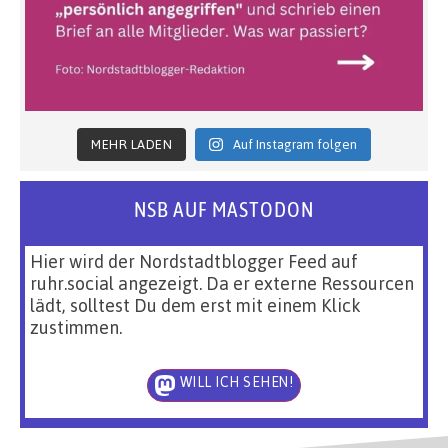
MEHR LADEN
Auf Instagram folgen
NSB AUF MASTODON
Hier wird der Nordstadtblogger Feed auf
ruhr.social angezeigt. Da er externe Ressourcen
lädt, solltest Du dem erst mit einem Klick
zustimmen.
WILL ICH SEHEN!