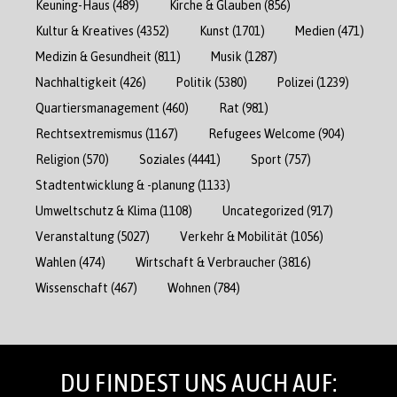
Keuning-Haus
(489)
Kirche & Glauben
(856)
Kultur & Kreatives
(4352)
Kunst
(1701)
Medien
(471)
Medizin & Gesundheit
(811)
Musik
(1287)
Nachhaltigkeit
(426)
Politik
(5380)
Polizei
(1239)
Quartiersmanagement
(460)
Rat
(981)
Rechtsextremismus
(1167)
Refugees Welcome
(904)
Religion
(570)
Soziales
(4441)
Sport
(757)
Stadtentwicklung & -planung
(1133)
Umweltschutz & Klima
(1108)
Uncategorized
(917)
Veranstaltung
(5027)
Verkehr & Mobilität
(1056)
Wahlen
(474)
Wirtschaft & Verbraucher
(3816)
Wissenschaft
(467)
Wohnen
(784)
DU FINDEST UNS AUCH AUF: