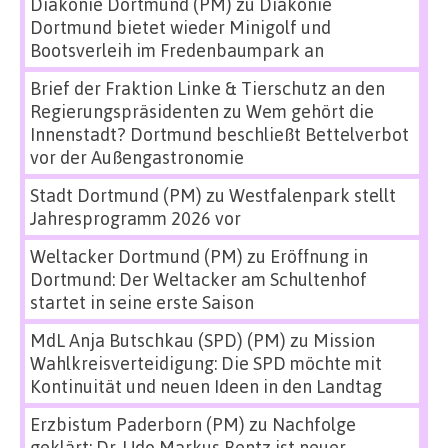
Diakonie Dortmund (PM)
zu
Diakonie
Dortmund bietet wieder Minigolf und
Bootsverleih im Fredenbaumpark an
Brief der Fraktion Linke & Tierschutz an den
Regierungspräsidenten
zu
Wem gehört die
Innenstadt? Dortmund beschließt Bettelverbot
vor der Außengastronomie
Stadt Dortmund (PM)
zu
Westfalenpark stellt
Jahresprogramm 2026 vor
Weltacker Dortmund (PM)
zu
Eröffnung in
Dortmund: Der Weltacker am Schultenhof
startet in seine erste Saison
MdL Anja Butschkau (SPD) (PM)
zu
Mission
Wahlkreisverteidigung: Die SPD möchte mit
Kontinuität und neuen Ideen in den Landtag
Erzbistum Paderborn (PM)
zu
Nachfolge
geklärt: Dr. Udo Markus Bentz ist neuer