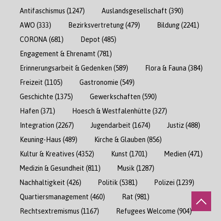
Antifaschismus
(1247)
Auslandsgesellschaft
(390)
AWO
(333)
Bezirksvertretung
(479)
Bildung
(2241)
CORONA
(681)
Depot
(485)
Engagement & Ehrenamt
(781)
Erinnerungsarbeit & Gedenken
(589)
Flora & Fauna
(384)
Freizeit
(1105)
Gastronomie
(549)
Geschichte
(1375)
Gewerkschaften
(590)
Hafen
(371)
Hoesch & Westfalenhütte
(327)
Integration
(2267)
Jugendarbeit
(1674)
Justiz
(488)
Keuning-Haus
(489)
Kirche & Glauben
(856)
Kultur & Kreatives
(4352)
Kunst
(1701)
Medien
(471)
Medizin & Gesundheit
(811)
Musik
(1287)
Nachhaltigkeit
(426)
Politik
(5381)
Polizei
(1239)
Quartiersmanagement
(460)
Rat
(981)
Rechtsextremismus
(1167)
Refugees Welcome
(904)