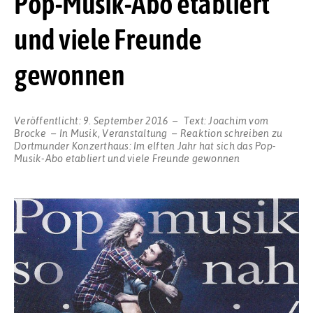
Pop-Musik-Abo etabliert
und viele Freunde
gewonnen
Veröffentlicht:
9. September 2016
Text:
Joachim vom
Brocke
In
Musik
,
Veranstaltung
Reaktion schreiben
zu
Dortmunder Konzerthaus: Im elften Jahr hat sich das Pop-
Musik-Abo etabliert und viele Freunde gewonnen