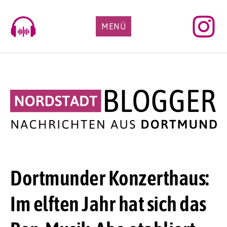
Skip
to
MENÜ
content
Dortmunder Konzerthaus:
Im elften Jahr hat sich das