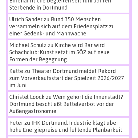
Ehrenamtliche begleiten seit fünf Jahren
Sterbende in Dortmund
Ulrich Sander
zu
Rund 350 Menschen
versammeln sich auf dem Friedensplatz zu
einer Gedenk- und Mahnwache
Michael Schulz
zu
Kirche wird Bar wird
Schachclub: Kunst setzt im SÖZ auf neue
Formen der Begegnung
Katte
zu
Theater Dortmund meldet Rekord
zum Vorverkaufsstart der Spielzeit 2026/2027
im Juni
Christel Loock
zu
Wem gehört die Innenstadt?
Dortmund beschließt Bettelverbot vor der
Außengastronomie
Peter
zu
IHK Dortmund: Industrie klagt über
hohe Energiepreise und fehlende Planbarkeit