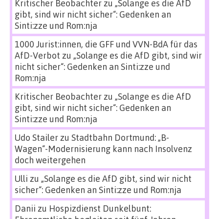
Kritischer Beobachter
zu
„Solange es die AfD
gibt, sind wir nicht sicher“: Gedenken an
Sinti:zze und Rom:nja
1000 Jurist:innen, die GFF und VVN-BdA für das
AfD-Verbot
zu
„Solange es die AfD gibt, sind wir
nicht sicher“: Gedenken an Sinti:zze und
Rom:nja
Kritischer Beobachter
zu
„Solange es die AfD
gibt, sind wir nicht sicher“: Gedenken an
Sinti:zze und Rom:nja
Udo Stailer
zu
Stadtbahn Dortmund: „B-
Wagen“-Modernisierung kann nach Insolvenz
doch weitergehen
Ulli
zu
„Solange es die AfD gibt, sind wir nicht
sicher“: Gedenken an Sinti:zze und Rom:nja
Danii
zu
Hospizdienst Dunkelbunt: