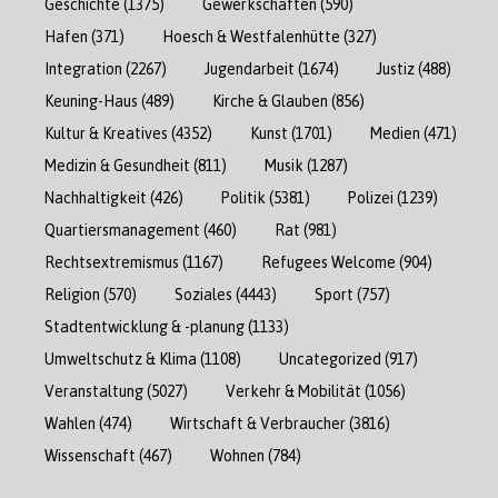
Geschichte
(1375)
Gewerkschaften
(590)
Hafen
(371)
Hoesch & Westfalenhütte
(327)
Integration
(2267)
Jugendarbeit
(1674)
Justiz
(488)
Keuning-Haus
(489)
Kirche & Glauben
(856)
Kultur & Kreatives
(4352)
Kunst
(1701)
Medien
(471)
Medizin & Gesundheit
(811)
Musik
(1287)
Nachhaltigkeit
(426)
Politik
(5381)
Polizei
(1239)
Quartiersmanagement
(460)
Rat
(981)
Rechtsextremismus
(1167)
Refugees Welcome
(904)
Religion
(570)
Soziales
(4443)
Sport
(757)
Stadtentwicklung & -planung
(1133)
Umweltschutz & Klima
(1108)
Uncategorized
(917)
Veranstaltung
(5027)
Verkehr & Mobilität
(1056)
Wahlen
(474)
Wirtschaft & Verbraucher
(3816)
Wissenschaft
(467)
Wohnen
(784)