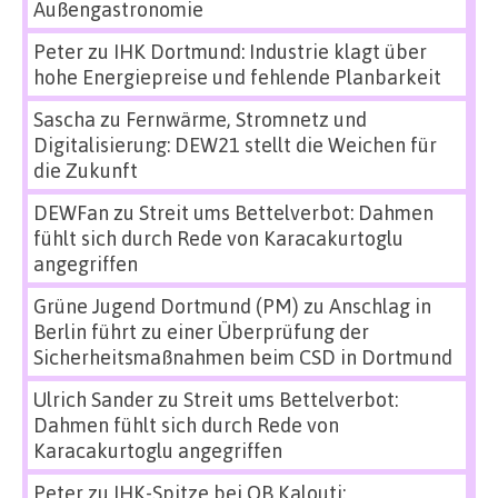
Außengastronomie
Peter
zu
IHK Dortmund: Industrie klagt über
hohe Energiepreise und fehlende Planbarkeit
Sascha
zu
Fernwärme, Stromnetz und
Digitalisierung: DEW21 stellt die Weichen für
die Zukunft
DEWFan
zu
Streit ums Bettelverbot: Dahmen
fühlt sich durch Rede von Karacakurtoglu
angegriffen
Grüne Jugend Dortmund (PM)
zu
Anschlag in
Berlin führt zu einer Überprüfung der
Sicherheitsmaßnahmen beim CSD in Dortmund
Ulrich Sander
zu
Streit ums Bettelverbot:
Dahmen fühlt sich durch Rede von
Karacakurtoglu angegriffen
Peter
zu
IHK-Spitze bei OB Kalouti: