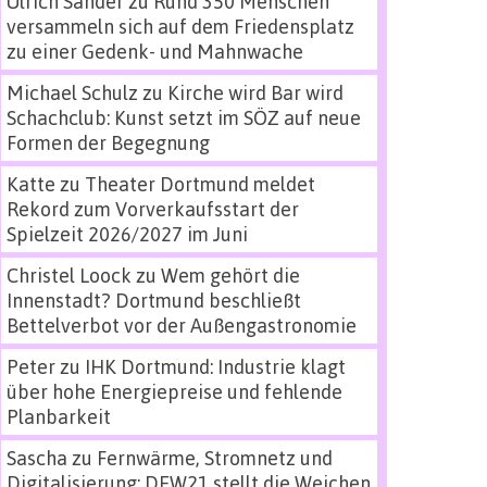
Ulrich Sander
zu
Rund 350 Menschen
versammeln sich auf dem Friedensplatz
zu einer Gedenk- und Mahnwache
Michael Schulz
zu
Kirche wird Bar wird
Schachclub: Kunst setzt im SÖZ auf neue
Formen der Begegnung
Katte
zu
Theater Dortmund meldet
Rekord zum Vorverkaufsstart der
Spielzeit 2026/2027 im Juni
Christel Loock
zu
Wem gehört die
Innenstadt? Dortmund beschließt
Bettelverbot vor der Außengastronomie
Peter
zu
IHK Dortmund: Industrie klagt
über hohe Energiepreise und fehlende
Planbarkeit
Sascha
zu
Fernwärme, Stromnetz und
Digitalisierung: DEW21 stellt die Weichen