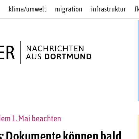
klima/umwelt
migration
infrastruktur
f
em 1. Mai beachten
os: Dokumente können bald