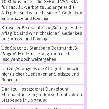
1000 Jurist:innen, die GFF und VVN-BdA
für das AfD-Verbot
zu
„Solange es die
AfD gibt, sind wir nicht sicher“: Gedenken
an Sinti:zze und Rom:nja
Kritischer Beobachter
zu
„Solange es die
AfD gibt, sind wir nicht sicher“: Gedenken
an Sinti:zze und Rom:nja
Udo Stailer
zu
Stadtbahn Dortmund: „B-
Wagen“-Modernisierung kann nach
Insolvenz doch weitergehen
Ulli
zu
„Solange es die AfD gibt, sind wir
nicht sicher“: Gedenken an Sinti:zze und
Rom:nja
Danii
zu
Hospizdienst Dunkelbunt:
Ehrenamtliche begleiten seit fünf Jahren
Sterbende in Dortmund