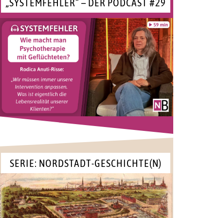
„SYSTEMFEHLER“ – DER PODCAST #29
SERIE: NORDSTADT-GESCHICHTE(N)