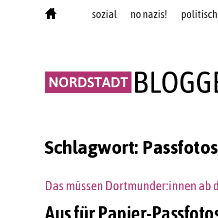
Skip
sozial
no nazis!
politisch
to
content
Schlagwort:
Passfotos
Das müssen Dortmunder:innen ab d
Aus für Papier-Passfot