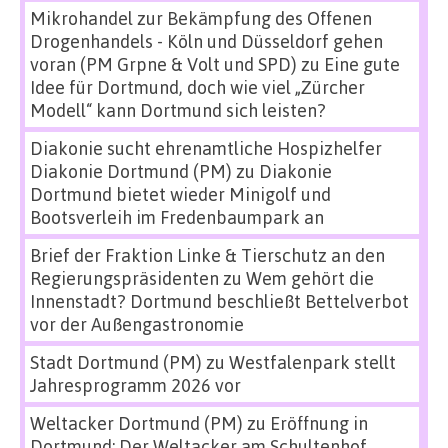
Mikrohandel zur Bekämpfung des Offenen
Drogenhandels - Köln und Düsseldorf gehen
voran (PM Grpne & Volt und SPD)
zu
Eine gute
Idee für Dortmund, doch wie viel „Zürcher
Modell“ kann Dortmund sich leisten?
Diakonie sucht ehrenamtliche Hospizhelfer
Diakonie Dortmund (PM)
zu
Diakonie
Dortmund bietet wieder Minigolf und
Bootsverleih im Fredenbaumpark an
Brief der Fraktion Linke & Tierschutz an den
Regierungspräsidenten
zu
Wem gehört die
Innenstadt? Dortmund beschließt Bettelverbot
vor der Außengastronomie
Stadt Dortmund (PM)
zu
Westfalenpark stellt
Jahresprogramm 2026 vor
Weltacker Dortmund (PM)
zu
Eröffnung in
Dortmund: Der Weltacker am Schultenhof