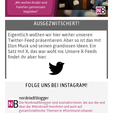
AUSGEZWITSCHERT!
Eigentlich wollten wir hier weiter unseren
Twitter-Feed präsentieren. Aber so ist das mit
Elon Musk und seinen grandiosen Ideen. Ein
Satz mit X, das war wohl nix. Unsere X-Feeds
findet ihr aber hier:
FOLGE UNS BEI INSTAGRAM!
nordstadtblogger
Die Nordstadtblogger sind Journalist:innen, die aus der und
über die #Nordstadt berichten und auch auf
gesamtstädtische Themen in #Dortmund schauen