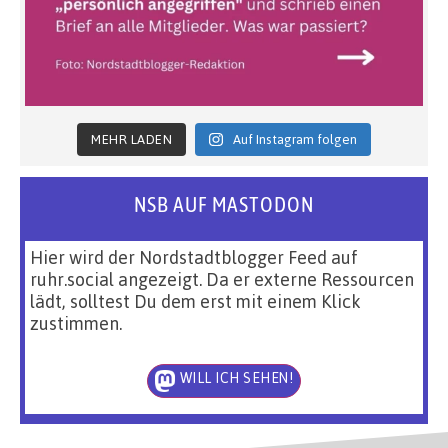
MEHR LADEN
Auf Instagram folgen
NSB AUF MASTODON
Hier wird der Nordstadtblogger Feed auf
ruhr.social angezeigt. Da er externe Ressourcen
lädt, solltest Du dem erst mit einem Klick
zustimmen.
WILL ICH SEHEN!