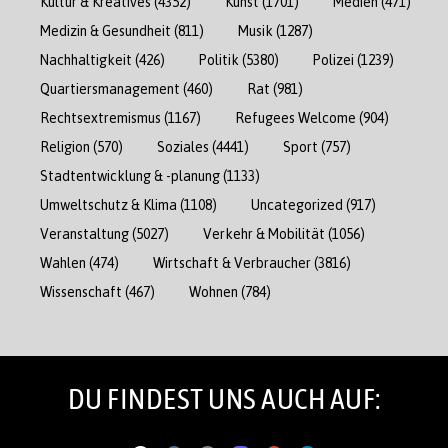
Kultur & Kreatives
(4352)
Kunst
(1701)
Medien
(471)
Medizin & Gesundheit
(811)
Musik
(1287)
Nachhaltigkeit
(426)
Politik
(5380)
Polizei
(1239)
Quartiersmanagement
(460)
Rat
(981)
Rechtsextremismus
(1167)
Refugees Welcome
(904)
Religion
(570)
Soziales
(4441)
Sport
(757)
Stadtentwicklung & -planung
(1133)
Umweltschutz & Klima
(1108)
Uncategorized
(917)
Veranstaltung
(5027)
Verkehr & Mobilität
(1056)
Wahlen
(474)
Wirtschaft & Verbraucher
(3816)
Wissenschaft
(467)
Wohnen
(784)
DU FINDEST UNS AUCH AUF: