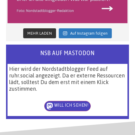
MEHR LADEN
Auf Instagram folgen
NSB AUF MASTODON
Hier wird der Nordstadtblogger Feed auf
ruhr.social angezeigt. Da er externe Ressourcen
lädt, solltest Du dem erst mit einem Klick
zustimmen.
WILL ICH SEHEN!