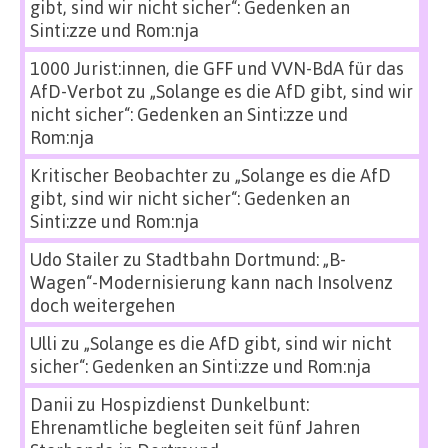
gibt, sind wir nicht sicher“: Gedenken an
Sinti:zze und Rom:nja
1000 Jurist:innen, die GFF und VVN-BdA für das
AfD-Verbot
zu
„Solange es die AfD gibt, sind wir
nicht sicher“: Gedenken an Sinti:zze und
Rom:nja
Kritischer Beobachter
zu
„Solange es die AfD
gibt, sind wir nicht sicher“: Gedenken an
Sinti:zze und Rom:nja
Udo Stailer
zu
Stadtbahn Dortmund: „B-
Wagen“-Modernisierung kann nach Insolvenz
doch weitergehen
Ulli
zu
„Solange es die AfD gibt, sind wir nicht
sicher“: Gedenken an Sinti:zze und Rom:nja
Danii
zu
Hospizdienst Dunkelbunt:
Ehrenamtliche begleiten seit fünf Jahren