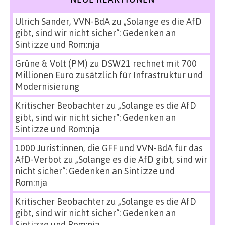
Ulrich Sander, VVN-BdA
zu
„Solange es die AfD
gibt, sind wir nicht sicher“: Gedenken an
Sinti:zze und Rom:nja
Grüne & Volt (PM)
zu
DSW21 rechnet mit 700
Millionen Euro zusätzlich für Infrastruktur und
Modernisierung
Kritischer Beobachter
zu
„Solange es die AfD
gibt, sind wir nicht sicher“: Gedenken an
Sinti:zze und Rom:nja
1000 Jurist:innen, die GFF und VVN-BdA für das
AfD-Verbot
zu
„Solange es die AfD gibt, sind wir
nicht sicher“: Gedenken an Sinti:zze und
Rom:nja
Kritischer Beobachter
zu
„Solange es die AfD
gibt, sind wir nicht sicher“: Gedenken an
Sinti:zze und Rom:nja