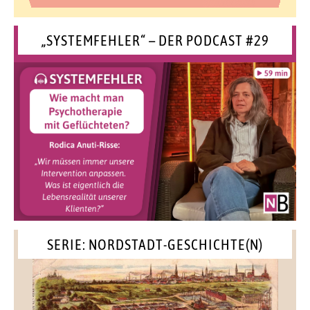
„SYSTEMFEHLER“ – DER PODCAST #29
SERIE: NORDSTADT-GESCHICHTE(N)