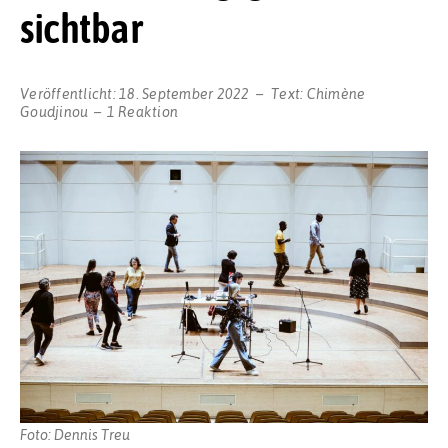
sichtbar
Veröffentlicht:
18. September 2022
Text:
Chimène
Goudjinou
1 Reaktion
Foto: Dennis Treu