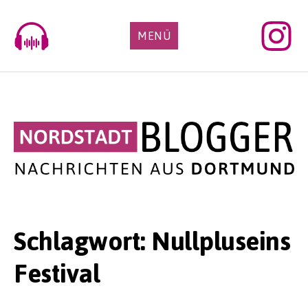
Skip
to
MENÜ
content
Schlagwort:
Nullpluseins
Festival