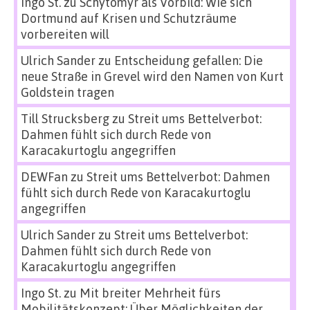
Ingo St.
zu
Schytomyr als Vorbild: Wie sich
Dortmund auf Krisen und Schutzräume
vorbereiten will
Ulrich Sander
zu
Entscheidung gefallen: Die
neue Straße in Grevel wird den Namen von Kurt
Goldstein tragen
Till Strucksberg
zu
Streit ums Bettelverbot:
Dahmen fühlt sich durch Rede von
Karacakurtoglu angegriffen
DEWFan
zu
Streit ums Bettelverbot: Dahmen
fühlt sich durch Rede von Karacakurtoglu
angegriffen
Ulrich Sander
zu
Streit ums Bettelverbot:
Dahmen fühlt sich durch Rede von
Karacakurtoglu angegriffen
Ingo St.
zu
Mit breiter Mehrheit fürs
Mobilitätskonzept: Über Möglichkeiten der