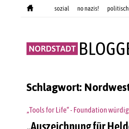
Skip
sozial
no nazis!
politisch
to
content
Schlagwort:
Nordwes
„Tools for Life“ - Foundation würd
„Auszeichnung für Held