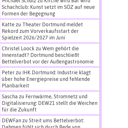
Michael Schulz
zu
Kirche wird Bar wird
Schachclub: Kunst setzt im SÖZ auf neue
Formen der Begegnung
Katte
zu
Theater Dortmund meldet
Rekord zum Vorverkaufsstart der
Spielzeit 2026/2027 im Juni
Christel Loock
zu
Wem gehört die
Innenstadt? Dortmund beschließt
Bettelverbot vor der Außengastronomie
Peter
zu
IHK Dortmund: Industrie klagt
über hohe Energiepreise und fehlende
Planbarkeit
Sascha
zu
Fernwärme, Stromnetz und
Digitalisierung: DEW21 stellt die Weichen
für die Zukunft
DEWFan
zu
Streit ums Bettelverbot:
Dahmen fühlt sich durch Rede von