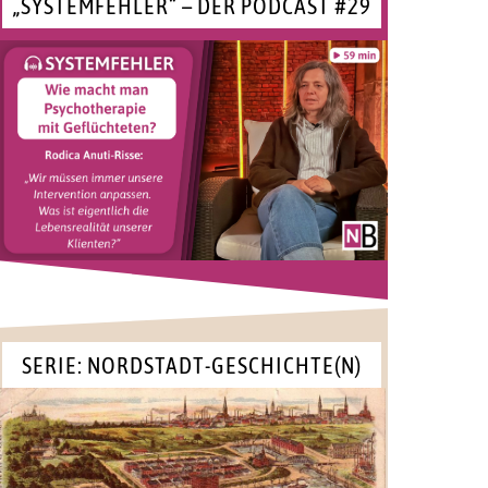
„SYSTEMFEHLER“ – DER PODCAST #29
SERIE: NORDSTADT-GESCHICHTE(N)