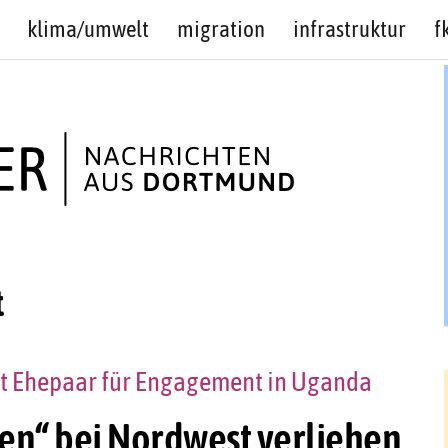
klima/umwelt
migration
infrastruktur
f
t
igt Ehepaar für Engagement in Uganda
en“ bei Nordwest verliehen