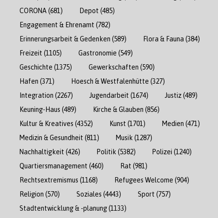
CORONA
(681)
Depot
(485)
Engagement & Ehrenamt
(782)
Erinnerungsarbeit & Gedenken
(589)
Flora & Fauna
(384)
Freizeit
(1105)
Gastronomie
(549)
Geschichte
(1375)
Gewerkschaften
(590)
Hafen
(371)
Hoesch & Westfalenhütte
(327)
Integration
(2267)
Jugendarbeit
(1674)
Justiz
(489)
Keuning-Haus
(489)
Kirche & Glauben
(856)
Kultur & Kreatives
(4352)
Kunst
(1701)
Medien
(471)
Medizin & Gesundheit
(811)
Musik
(1287)
Nachhaltigkeit
(426)
Politik
(5382)
Polizei
(1240)
Quartiersmanagement
(460)
Rat
(981)
Rechtsextremismus
(1168)
Refugees Welcome
(904)
Religion
(570)
Soziales
(4443)
Sport
(757)
Stadtentwicklung & -planung
(1133)