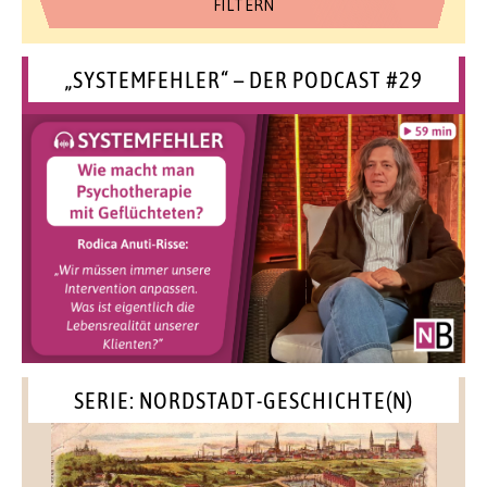
„SYSTEMFEHLER“ – DER PODCAST #29
SERIE: NORDSTADT-GESCHICHTE(N)