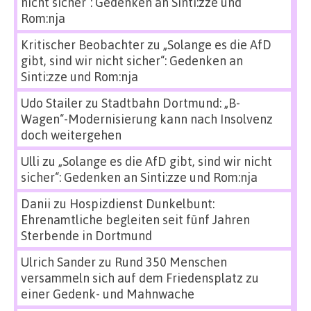
nicht sicher“: Gedenken an Sinti:zze und
Rom:nja
Kritischer Beobachter
zu
„Solange es die AfD
gibt, sind wir nicht sicher“: Gedenken an
Sinti:zze und Rom:nja
Udo Stailer
zu
Stadtbahn Dortmund: „B-
Wagen“-Modernisierung kann nach Insolvenz
doch weitergehen
Ulli
zu
„Solange es die AfD gibt, sind wir nicht
sicher“: Gedenken an Sinti:zze und Rom:nja
Danii
zu
Hospizdienst Dunkelbunt:
Ehrenamtliche begleiten seit fünf Jahren
Sterbende in Dortmund
Ulrich Sander
zu
Rund 350 Menschen
versammeln sich auf dem Friedensplatz zu
einer Gedenk- und Mahnwache